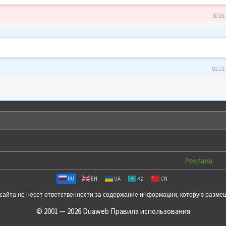
30.05.
02.12.
Реклама
RU
EN
UA
KZ
CN
сайта не несет ответственности за содержание информации, которую разме
© 2001 — 2026 Duaweb
Правила использования