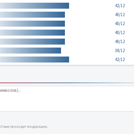
42/12
40/12
40/12
40/12
40/12
38/12
42/12
 Отзыв проходит модерацию.