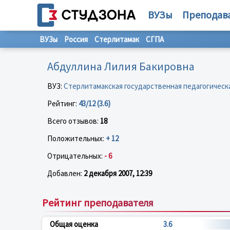
ВУЗы
Преподав
ВУЗы
Россия
Стерлитамак
СГПА
Абдуллина Лилия Бакировна
ВУЗ:
Стерлитамакская государственная педагогическ
Рейтинг:
43/12 (3.6)
Всего отзывов:
18
Положительных:
+ 12
Отрицательных:
- 6
Добавлен:
2 декабря 2007, 12:39
Рейтинг преподавателя
Общая оценка
3.6