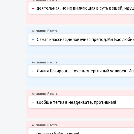
–
деятельная, но не вникающая в суть вещей, идущ
+
Самая классная,человечная препод.Мы Вас любим
+
Лилия Бакировна - очень энергичный человек! И
–
вообще тетка в неадеквате, противная!
–
подлиза баймурзиной