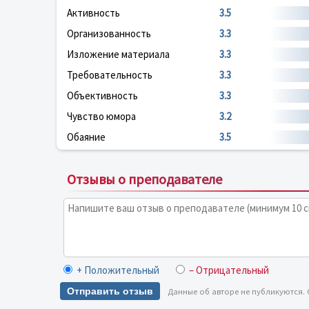
Активность
3.5
Организованность
3.3
Изложение материала
3.3
Требовательность
3.3
Объективность
3.3
Чувство юмора
3.2
Обаяние
3.5
Отзывы о преподавателе
+ Положительный
– Отрицательный
Отправить отзыв
Данные об авторе не публикуются.