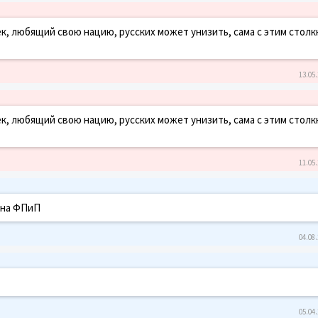
к, любящий свою нацию, русских может унизить, сама с этим столк
13.05.
к, любящий свою нацию, русских может унизить, сама с этим столк
11.05.
 на ФПиП
04.08.
05.04.