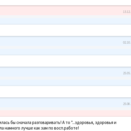
13.12.
02.10.
25.05.
25.08.
ась бы сначала разговаривать! А то "...здоровья, здоровья и
ла намного лучше как зам по восп.работе!