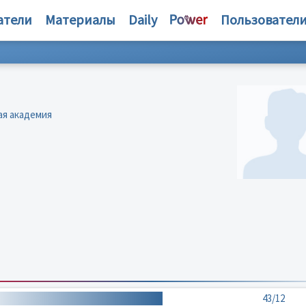
атели
Материалы
Daily
Пользовател
ая академия
43/12