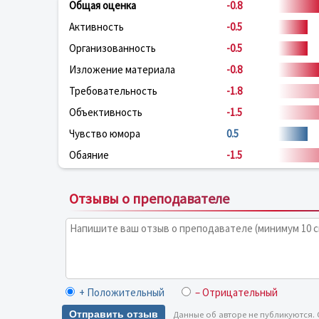
Общая оценка
-0.8
Активность
-0.5
Организованность
-0.5
Изложение материала
-0.8
Требовательность
-1.8
Объективность
-1.5
Чувство юмора
0.5
Обаяние
-1.5
Отзывы о преподавателе
+ Положительный
– Отрицательный
Отправить отзыв
Данные об авторе не публикуются.