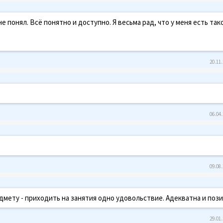
не понял. Всё понятно и доступно. Я весьма рад, что у меня есть так
20.11.
06.04.
09.08.
мету - приходить на занятия одно удовольствие. Адекватна и пози
29.01.