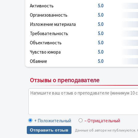
Активность
5.0
Организованность
5.0
Изложение материала
5.0
Требовательность
5.0
Объективность
5.0
Чувство юмора
5.0
Обаяние
5.0
Отзывы о преподавателе
+ Положительный
– Отрицательный
Отправить отзыв
Данные об авторе не публикуются.