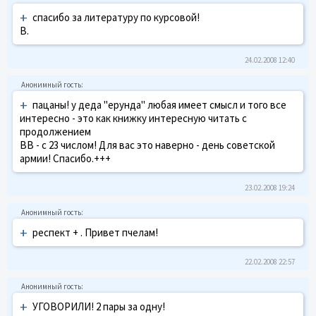
+
спасибо за литературу по курсовой!
В.
24.02.2008 12:40
+
пацаны! у деда "ерунда" любая имеет смысл и того все
интересно - это как книжку интересную читать с
продолжением
ВВ - с 23 числом! Для вас это наверно - день советской
армии! Спасибо.+++
23.02.2008 19:24
+
респект + . Привет пчелам!
22.02.2008 22:57
+
УГОВОРИЛИ! 2 пары за одну!