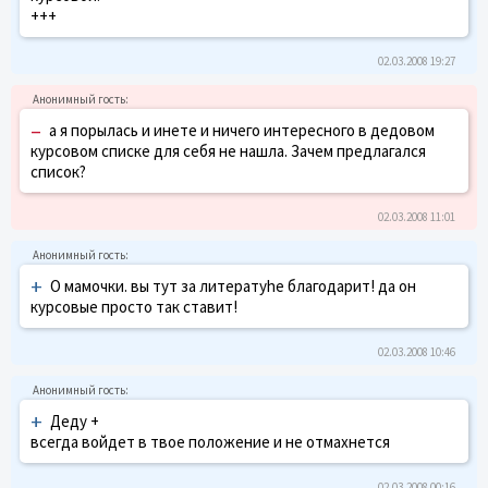
+++
02.03.2008 19:27
–
а я порылась и инете и ничего интересного в дедовом
курсовом списке для себя не нашла. Зачем предлагался
список?
02.03.2008 11:01
+
О мамочки. вы тут за литератуhe благодарит! да он
курсовые просто так ставит!
02.03.2008 10:46
+
Деду +
всегда войдет в твое положение и не отмахнется
02.03.2008 00:16