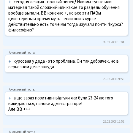
+
сегодня лекция - полный пипец! Или мы тупые или
материал такой сложный или какие то разделы обучения
вообще выпали. ВВ конечно +, но все эти ПАВы
цвиттерины и прочая муть - если они в курсе
действительно есть то че мы тогда изучали почти 4 курса?
философию?
26.02.2008 10:04
+
курсовая у деда - это проблема. Он так добрячек, но в
серьезном деле зануда.
25.02.2008 21:50
+
а що зараз позитивні відгуки яки були 23-24 лютого
викидаються, панове адміністраторе!
Але ВВ +++
25.02.2008 16:52