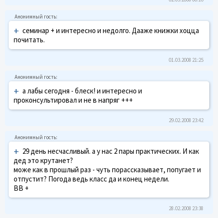
+
семинар + и интересно и недолго. Дааже книжки хоцца
почитать.
01.03.2008 21:25
+
а лабы сегодня - блеск! и интересно и
проконсультировал и не в напряг +++
29.02.2008 23:42
+
29 день несчасливый. а у нас 2 пары практических. И как
дед это крутанет?
може как в прошлый раз - чуть порассказывает, попугает и
отпустит? Погода ведь класс да и конец недели.
ВВ +
28.02.2008 23:38