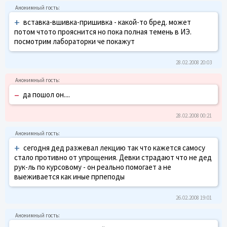
+
вставка-вшивка-пришивка - какой-то бред. может
потом чтото прояснится но пока полная темень в ИЭ.
посмотрим лабораторки че покажут
28.02.2008 20:03
–
да пошол он....
28.02.2008 00:21
+
сегодня дед разжевал лекцию так что кажется самосу
стало противно от упрощения. Девки страдают что не дед
рук-ль по курсовому - он реально помогает а не
выеживается как иные прпеподы
26.02.2008 19:01