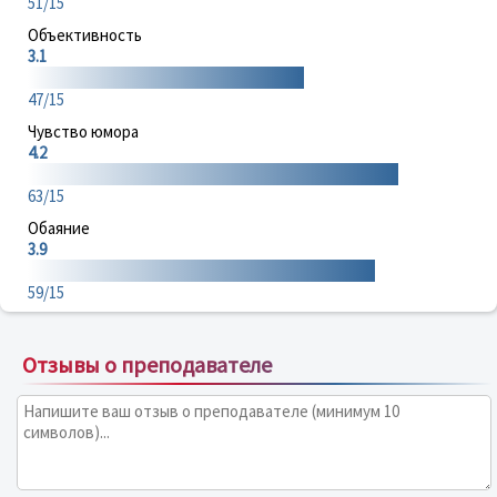
51/15
Объективность
3.1
47/15
Чувство юмора
4.2
63/15
Обаяние
3.9
59/15
Отзывы о преподавателе