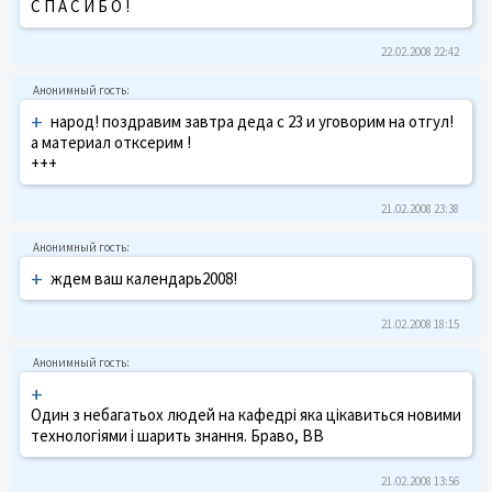
С П А С И Б О !
22.02.2008 22:42
+
народ! поздравим завтра деда с 23 и уговорим на отгул!
а материал отксерим !
+++
21.02.2008 23:38
+
ждем ваш календарь2008!
21.02.2008 18:15
+
Один з небагатьох людей на кафедрі яка цікавиться новими
технологіями і шарить знання. Браво, ВВ
21.02.2008 13:56