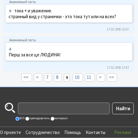
+
тока + и уважение.
странный вид у странички - это тока тут или на всех?
17.02.2008 22:07
+
Перш за все це ЛЮДИНА!
17.02.2008 13:43
<<
<
7
8
10
11
>
>>
9
ВУЗ
преподаватель
материал
О проекте
Сотрудничество
Помощь
Контакты
Реклама