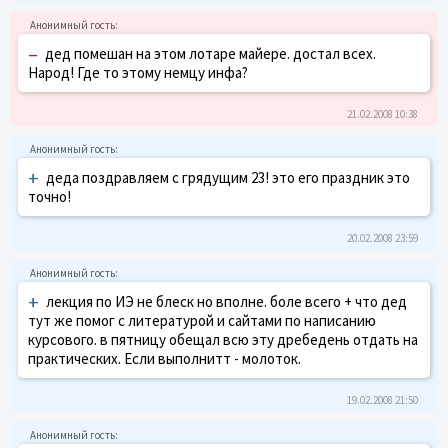
–
дед помешан на этом лотаре майере. достал всех.
Народ! Где то этому немцу инфа?
21.02.2008 10:38
+
деда поздравляем с грядущим 23! это его праздник это
точно!
20.02.2008 23:59
+
лекция по ИЭ не блеск но вполне. боле всего + что дед
тут же помог с литературой и сайтами по написанию
курсового. в пятницу обещал всю эту дребедень отдать на
практических. Если выполнитт - молоток.
19.02.2008 21:50