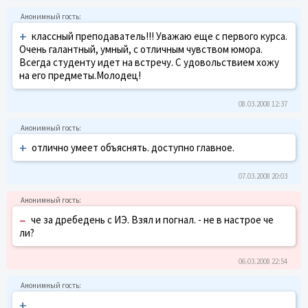
+
классный преподаватель!!! Уважаю еще с первого курса.
Очень галантный, умный, с отличным чувством юмора.
Всегда студенту идет на встречу. С удовольствием хожу
на его предметы.Молодец!
08.03.2008 12:37
+
отлично умеет объяснять. доступно главное.
07.03.2008 20:03
–
че за дребедень с ИЭ. Взял и погнал. - не в настрое че
ли?
06.03.2008 22:54
+