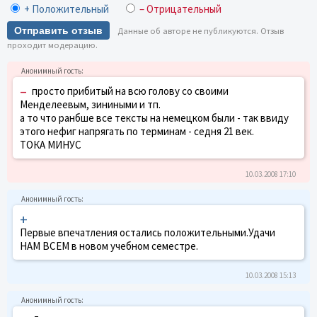
+ Положительный
– Отрицательный
Отправить отзыв
Данные об авторе не публикуются. Отзыв
проходит модерацию.
–
просто прибитый на всю голову со своими
Менделеевым, зиниными и тп.
а то что ранбше все тексты на немецком были - так ввиду
этого нефиг напрягать по терминам - седня 21 век.
ТОКА МИНУС
10.03.2008 17:10
+
Первые впечатления остались положительными.Удачи
НАМ ВСЕМ в новом учебном семестре.
10.03.2008 15:13