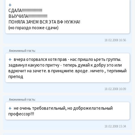
+
CДАЛА!!!!!!!!!!!!!!!!!
ВЫУЧИЛА!!!!!!!!!!!!!!!!
ПОНЯЛА ЗАЧЕМ ВСЯ ЭТА ВФ НУЖНА!
(но гораздо позже сдачи)
18.02.2008 16:56
+
вчера оторвался хотя прав - нас пришло ьреть группы.
задвинул какуюто притчу - теперь думай к добру это или
вдрючит на зачете. в принцмипе. вроде . ничего , терпимый
препод
18.02.2008 16:09
+
не очень требовательный, но доброжелательный
профессор!!!
18.02.2008 15:34