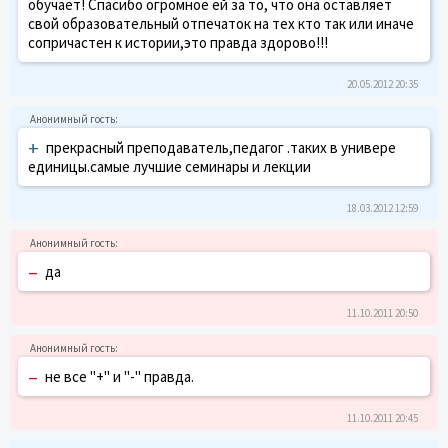
обучает! Спасибо огромное ей за то, что она оставляет
свой образовательный отпечаток на тех кто так или иначе
сопричастен к истории,это правда здорово!!!
20.05.2012 20:35
+
прекрасный преподаватель,педагог .таких в универе
единицы.самые лучшие семинары и лекции
18.03.2012 12:59
–
да
11.10.2011 20:50
–
не все "+" и "-" правда.
11.10.2011 20:45