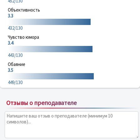
452/130
Объективность
3.3
432/130
Чувство юмора
3.4
443/130
Обаяние
3.5
449/130
Отзывы о преподавателе