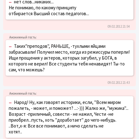
–
нет слов...никаких...
Не понимаю, по какому принципу
отбирается Высший состав педагогов...
09.02.2012 21:54
–
Таких"преподов", РАНЬШЕ, -тухлыми яйцами
забрасывали! Получил место, когда из режиссуры поперли!
Ищи прощения у актеров, которых загубил, у БОГА, в
которого не верил! Все студенты тебя ненавидят! Ты-то
сам, что можешь?
09.02.2012 21:43
–
Народ! Ну, как говорят историки, если, "Всем миром
пожалеть, - может, и поможет? ...:-))) Жалко же, "мужика"...
Возраст -приличный, совести - не нажил, Чести -не
приобрел...пусть, хоть "доработает" до чего-нибудь.
..Вот,х-я: Все все понимают, а ничо сделать не
хотят..