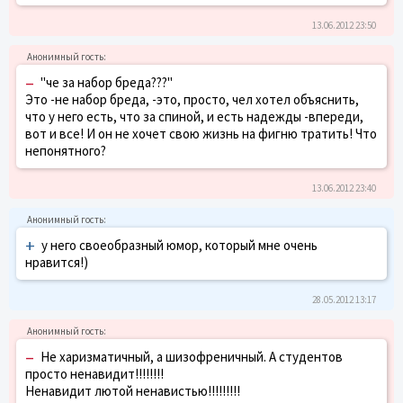
13.06.2012 23:50
–
"че за набор бреда???"
Это -не набор бреда, -это, просто, чел хотел объяснить,
что у него есть, что за спиной, и есть надежды -впереди,
вот и все! И он не хочет свою жизнь на фигню тратить! Что
непонятного?
13.06.2012 23:40
+
у него своеобразный юмор, который мне очень
нравится!)
28.05.2012 13:17
–
Не харизматичный, а шизофреничный. А студентов
просто ненавидит!!!!!!!!
Ненавидит лютой ненавистью!!!!!!!!!