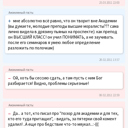
25.03.2011 22:00
+
мне абсолютно всё равно, что он творит вне Академии
(вы думаете, молодые преподы высшие моралисты??? сама
лично видела в дрязину пьяных на проспекте). как препод
он ВЫСШИЙ КЛАСС! он учил ПОНИМАТЬ, а не заучивать.
после его семинаров я умею любое определение
разложить по полочкам)
28.02.2011 13:57
–
Ой, хоть бы сессию сдать, а там-пусть с ним Бог
разбирается! Видно, проблемы серьезные!
08.02.2011 22:59
–
Да... а тот, кто писал про "позор для академии и для тех,
кто его туда притащил", - видать, за пятерки свой комент
удалил! ..А еще про бедствие что-то мяукал...:-(((