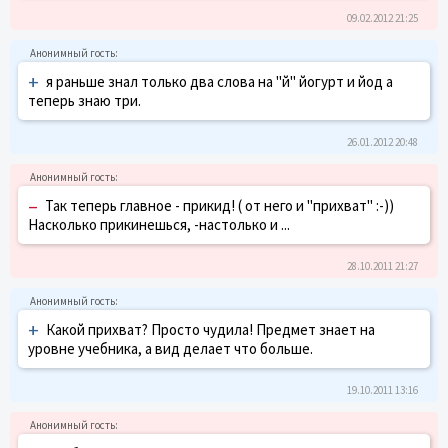
09.02.2012 21:25
+
я раньше знал только два слова на "й" йогурт и йод а
теперь знаю три.
26.01.2012 20:48
–
Так теперь главное - прикид! ( от него и "прихват" :-))
Насколько прикинешься, -настолько и ...
28.10.2011 21:27
+
Какой прихват? Просто чудила! Предмет знает на
уровне учебника, а вид делает что больше.
19.10.2011 13:16