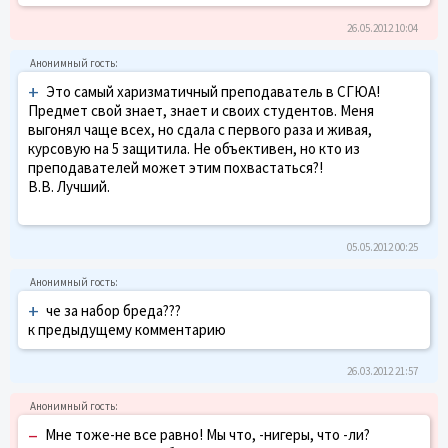
26.05.2012 10:04
+
Это самый харизматичный преподаватель в СГЮА!
Предмет свой знает, знает и своих студентов. Меня
выгонял чаще всех, но сдала с первого раза и живая,
курсовую на 5 защитила. Не объективен, но кто из
преподавателей может этим похвастаться?!
В.В. Лучший.
05.05.2012 00:25
+
че за набор бреда???
к предыдущему комментарию
26.03.2012 21:57
–
Мне тоже-не все равно! Мы что, -нигеры, что -ли?