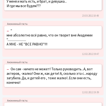
У меня и мать есть, и брат, и девушка...
И где мы все будем???
23.03.2012 18:48
–
"
мне абсолютно всё равно, что он творит вне Академии
"..........................
А МНЕ - НЕ "ВСЕ РАВНО"!!!
12.02.2012 19:47
–
Он сам - ничего не может! Только руководить...А, вот
актеров, -жалко! Они ж, как дети! А, сколько эта с...народу
загубила..Да, и детей его , тоже жалко!..Если они есть,
конечно!
12.02.2012 19:39