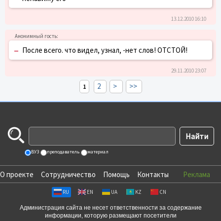
13.12.2010 16:10
–
После всего. что видел, узнал, -нет слов! ОТСТОЙ!
29.11.2010 23:07
2
>
>>
1
ВУЗ
преподаватель
материал
О проекте
Сотрудничество
Помощь
Контакты
Реклама
RU
EN
UA
KZ
CN
Администрация сайта не несет ответственности за содержание
информации, которую размещают посетители