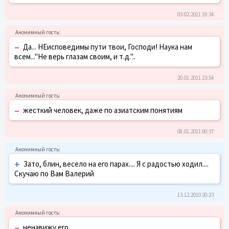
03.02.2011 18:34
–
Да... НЕисповедимы пути твои, Господи! Наука нам
всем..."Не верь глазам своим, и т.д."..
20.01.2011 23:54
–
жесткий человек, даже по азиатским понятиям
08.01.2011 00:37
+
Зато, блин, весело на его парах.... Я с радостью ходил....
Скучаю по Вам Валерий
13.12.2010 20:23
–
ненавижу его