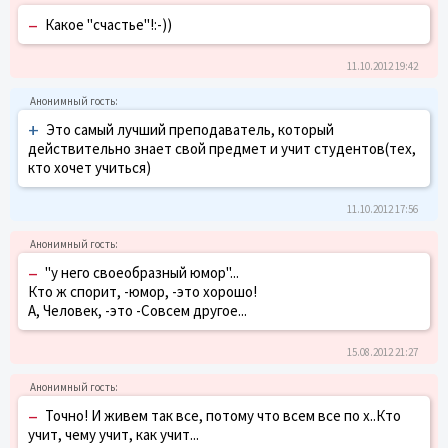
–
Какое "счастье"!:-))
11.10.2012 19:42
+
Это самый лучший преподаватель, который
действительно знает свой предмет и учит студентов(тех,
кто хочет учиться)
11.10.2012 17:56
–
"у него своеобразный юмор"...
Кто ж спорит, -юмор, -это хорошо!
А, Человек, -это -Совсем другое...
15.08.2012 21:27
–
Точно! И живем так все, потому что всем все по х..Кто
учит, чему учит, как учит...