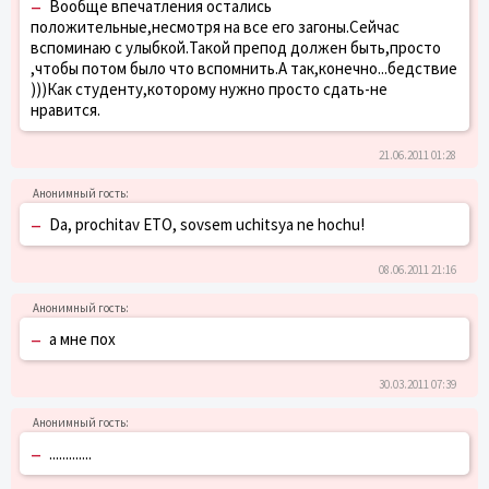
–
Вообще впечатления остались
положительные,несмотря на все его загоны.Сейчас
вспоминаю с улыбкой.Такой препод должен быть,просто
,чтобы потом было что вспомнить.А так,конечно...бедствие
)))Как студенту,которому нужно просто сдать-не
нравится.
21.06.2011 01:28
–
Da, prochitav ETO, sovsem uchitsya ne hochu!
08.06.2011 21:16
–
а мне пох
30.03.2011 07:39
–
.............