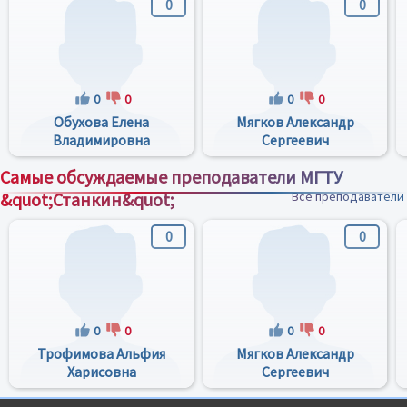
0
0
0
0
0
0
Обухова Елена
Мягков Александр
Владимировна
Сергеевич
Самые обсуждаемые преподаватели МГТУ
&quot;Станкин&quot;
Все преподаватели
0
0
0
0
0
0
Трофимова Альфия
Мягков Александр
Харисовна
Сергеевич