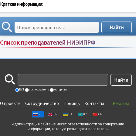
Краткая информация:
Список преподавателей НИЭИПРФ
Сортировка по:
имени
;
рейтингу
;
отзывам
;
ВУЗ
преподаватель
материал
О проекте
Сотрудничество
Помощь
Контакты
Реклама
RU
EN
UA
KZ
CN
Администрация сайта не несет ответственности за содержание
информации, которую размещают посетители