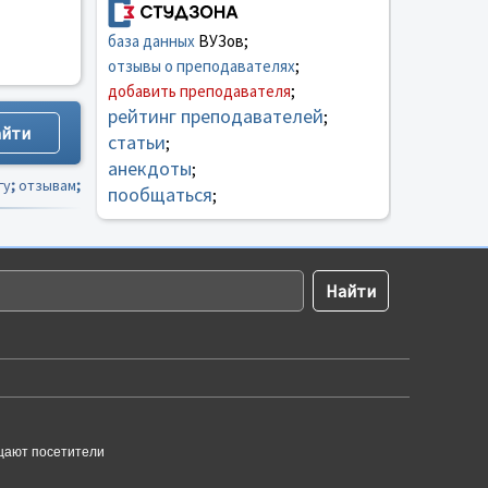
база данных
ВУЗов;
отзывы о преподавателях
;
добавить преподавателя
;
рейтинг преподавателей
;
статьи
;
анекдоты
;
гу
;
отзывам
;
пообщаться
;
щают посетители