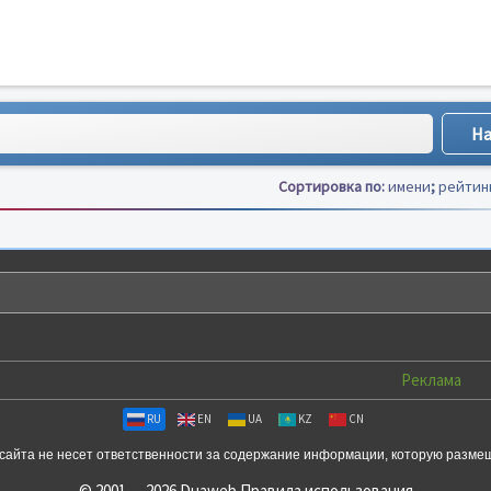
Сортировка по:
имени
;
рейтин
Реклама
RU
EN
UA
KZ
CN
сайта не несет ответственности за содержание информации, которую разме
© 2001 — 2026 Duaweb
Правила использования