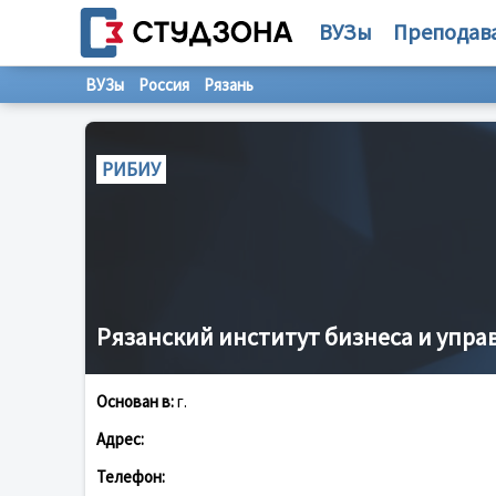
ВУЗы
Преподав
ВУЗы
Россия
Рязань
РИБИУ
Рязанский институт бизнеса и упра
Основан в:
г.
Адрес:
Телефон: