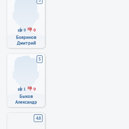
5
0
0
Бояринов
Дмитрий
Анатольевич
5
1
0
Быков
Александр
Александрович
4.8