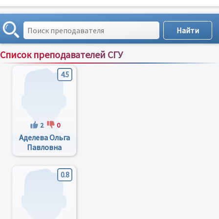
Список преподавателей СГУ
Сортировка по:
имени
;
рейтингу
;
отзывам
;
4.5
2
0
Аделева Ольга
Павловна
0.8