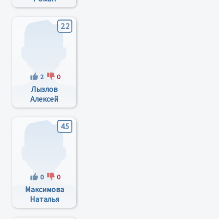
Ефимович
2.2
2
0
Лызлов
Алексей
Игоревич
4.5
0
0
Максимова
Наталья
Александровна