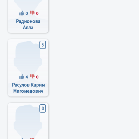
0
0
Радионова
Алла
Владимировна
5
4
0
Расулов Карим
Магомедович
0