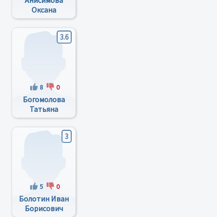
Анисимова
Оксана
Анатольевна
3.6
8
0
Богомолова
Татьяна
Васильевна
3
5
0
Болотин Иван
Борисович