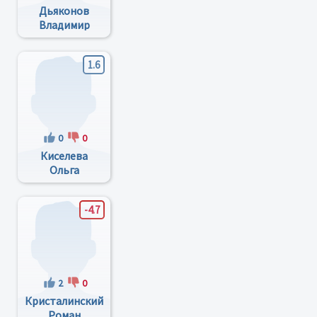
Дьяконов
Владимир
Павлович
1.6
0
0
Киселева
Ольга
Михайловна
-4.7
2
0
Кристалинский
Роман