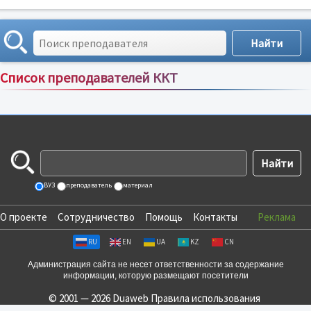
Список преподавателей ККТ
Сортировка по:
имени
;
рейтингу
;
отзывам
;
ВУЗ
преподаватель
материал
О проекте
Сотрудничество
Помощь
Контакты
Реклама
RU
EN
UA
KZ
CN
Администрация сайта не несет ответственности за содержание
информации, которую размещают посетители
© 2001 — 2026 Duaweb
Правила использования