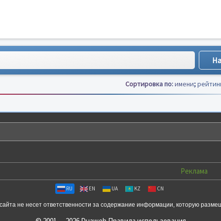
Сортировка по:
имени
;
рейтин
Реклама
RU
EN
UA
KZ
CN
сайта не несет ответственности за содержание информации, которую разме
© 2001 — 2026 Duaweb
Правила использования