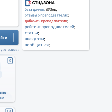
база данных
ВУЗов;
отзывы о преподавателях
;
добавить преподавателя
;
рейтинг преподавателей
;
статьи
;
анекдоты
;
пообщаться
;
гу
;
отзывам
;
0
яна
вна
1.8