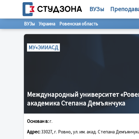
ВУЗы
Преподав
ВУЗы
Украина
Ровенская область
МУ«ЭИИАСД
Международный университет «Рове
академика Степана Демъянчука
Основан в:
г.
Адрес:
33027, г. Ровно, ул. им. акад. Степана Демъянчука