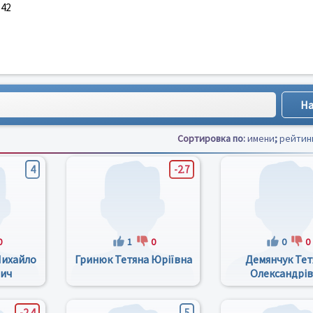
-42
Сортировка по:
имени
;
рейтин
4
-2.7
0
1
0
0
0
Михайло
Гринюк Тетяна Юріївна
Демянчук Тет
вич
Олександрі
-2.4
5