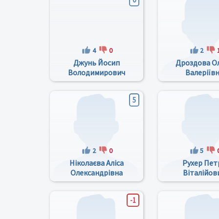
4
0
2
Джунь Йосип
Дроздова О
Володимирович
Валеріїв
5
2
0
5
Ніколаєва Аліса
Рухер Пет
Олександрівна
Віталійов
-1