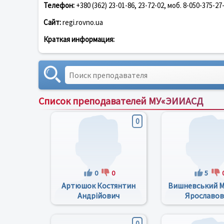
Телефон:
+380 (362) 23-01-86, 23-72-02, моб. 8-050-375-27
Сайт:
regi.rovno.ua
Краткая информация:
Список преподавателей МУ«ЭИИАСД
0
0
0
5
Артюшок Костянтин
Вишневський 
Андрійович
Ярославо
0