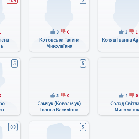
1
3
0
3
1
лена
Котовська Галина
Котяш Іванна Ад
на
Миколаївна
5
5
0
3
0
4
0
ро
Самчук (Ковальчук)
Солод Світл
ич
Іванна Василівна
Миколаївн
0.3
5