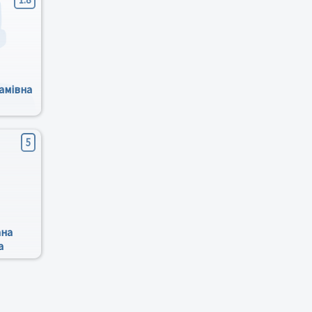
амівна
5
ана
а