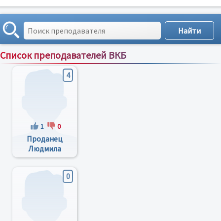
Список преподавателей ВКБ
Сортировка по:
имени
;
рейтингу
;
отзывам
;
4
1
0
Проданец
Людмила
Васильевна
0