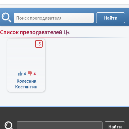
Список преподавателей Ц«
Сортировка по:
имени
;
рейтингу
;
отзывам
;
-5
4
4
Колесник
Костянтин
Костянтинович