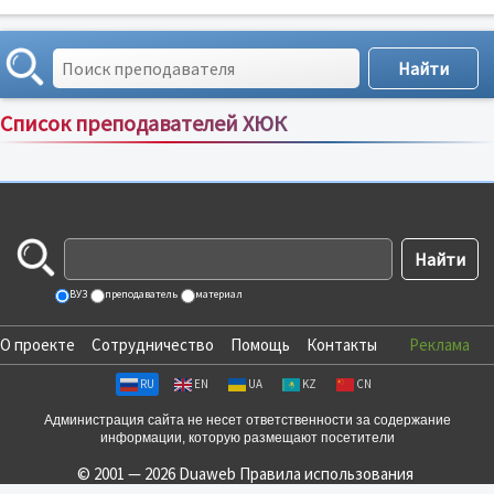
Список преподавателей ХЮК
Сортировка по:
имени
;
рейтингу
;
отзывам
;
ВУЗ
преподаватель
материал
О проекте
Сотрудничество
Помощь
Контакты
Реклама
RU
EN
UA
KZ
CN
Администрация сайта не несет ответственности за содержание
информации, которую размещают посетители
© 2001 — 2026 Duaweb
Правила использования