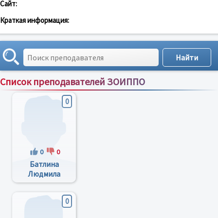
Сайт:
Краткая информация:
Список преподавателей ЗОИППО
Сортировка по:
имени
;
рейтингу
;
отзывам
;
0
0
0
Батлина
Людмила
Викторовна
0