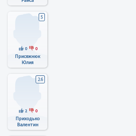
Раиса
Никитична
5
0
0
Присяжнюк
Юлия
Сергеевна
2.6
2
0
Приходько
Валентин
Николаевич