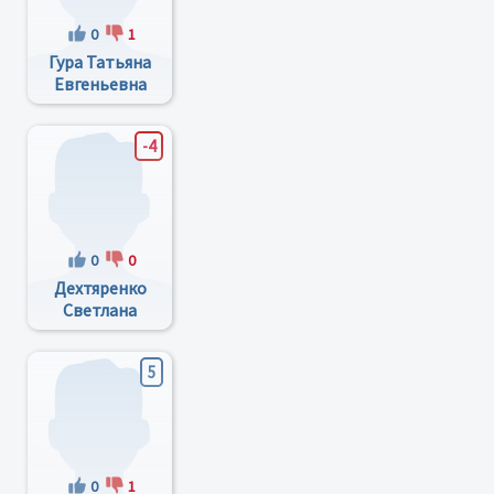
0
1
Гура Татьяна
Евгеньевна
-4
0
0
Дехтяренко
Светлана
Григорьевна
5
0
1