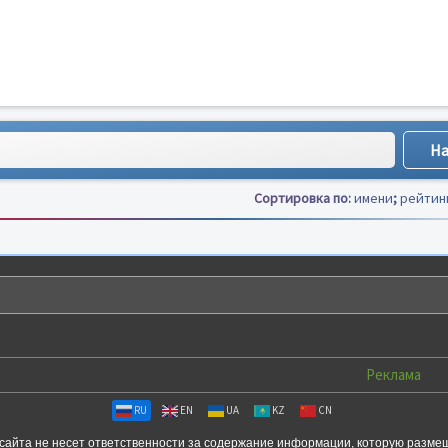
Сортировка по:
имени
;
рейтин
Реклама
RU
EN
UA
KZ
CN
сайта не несет ответственности за содержание информации, которую разме