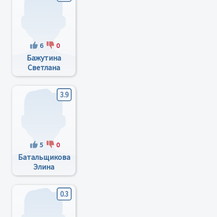
6
0
Бажутина
Светлана
Борисовна
3.9
5
0
Батальщикова
Элина
Юрьевна
0.3