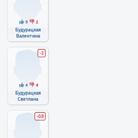
9
2
Будурацкая
Валентина
Романовна
-3
4
4
Будурацкая
Светлана
Анатольевна
-0.8