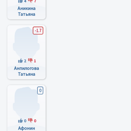
4
7
Аникина
Татьяна
Александровна
-1.7
2
1
Анпилогова
Татьяна
Юрьевна
0
0
0
Афонин