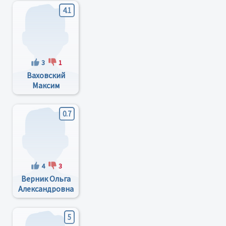
4.1
3
1
Ваховский
Максим
Леонидович
0.7
4
3
Верник Ольга
Александровна
5