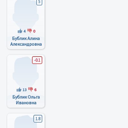
5
4
0
Бублик Алина
Александровна
-0.1
13
6
Бублик Ольга
Ивановна
1.8