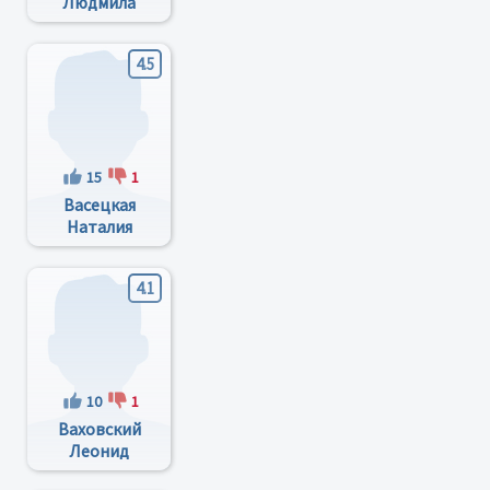
Людмила
Александровна
4.5
15
1
Васецкая
Наталия
Валерьевна
4.1
10
1
Ваховский
Леонид
Цезаревич