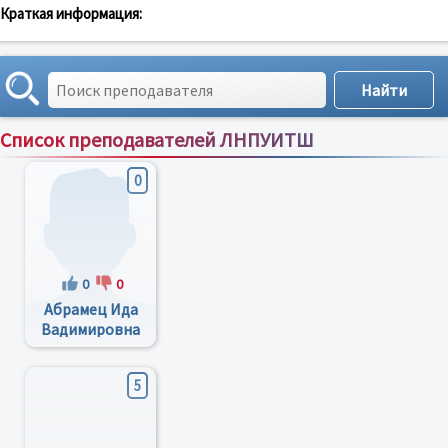
Краткая информация:
Список преподавателей ЛНПУИТШ
Сортировка по:
имени
;
рейтингу
;
отзывам
;
0
0
0
Абрамец Ида
Вадимировна
5