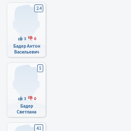
2.4
3
0
Бадер Антон
Васильевич
5
3
0
Бадер
Светлана
Александровна
4.1