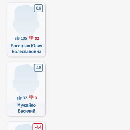
0.9
135
92
Росецкая Юлия
Болеславовна
4.8
32
3
Мужайло
Василий
Дмитриевич
-4.4