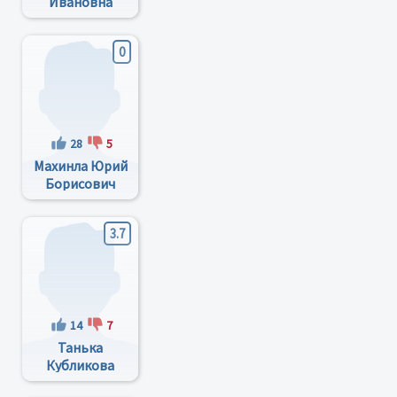
Ивановна
0
28
5
Махинла Юрий
Борисович
3.7
14
7
Танька
Кубликова