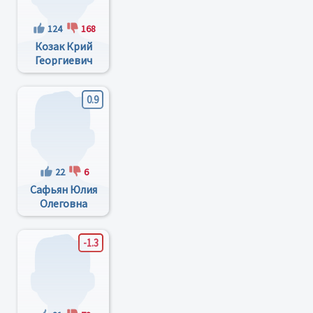
124
168
Козак Крий
Георгиевич
0.9
22
6
Сафьян Юлия
Олеговна
-1.3