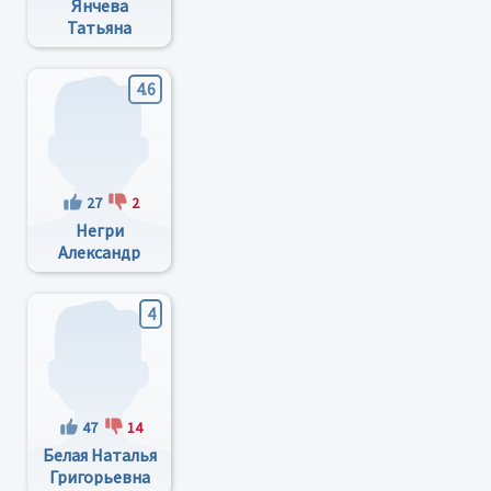
Янчева
Татьяна
Игоревна
4.6
27
2
Негри
Александр
Борисович
4
47
14
Белая Наталья
Григорьевна