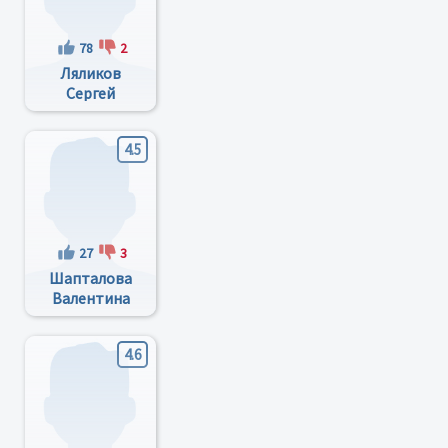
78
2
Ляликов
Сергей
Владимирович
4.5
27
3
Шапталова
Валентина
Александровна
4.6