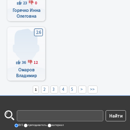
23
0
Горячко Инна
Олеговна
2.6
36
12
Омаров
Владимир
Омарович
2
3
4
5
>
>>
1
ВУЗ
преподаватель
материал