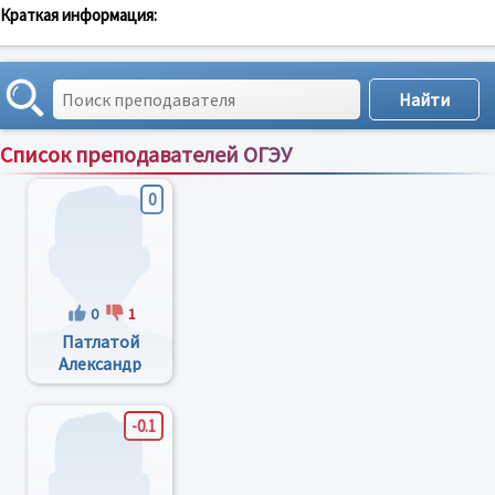
Краткая информация:
Список преподавателей ОГЭУ
Сортировка по:
имени
;
рейтингу
;
отзывам
;
0
0
1
Патлатой
Александр
Евгеньевич
-0.1