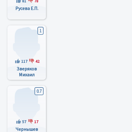
81
78
Русева Е.П.
1
117
42
Зверяков
Михаил
Иванович
0.7
57
17
Чернышев