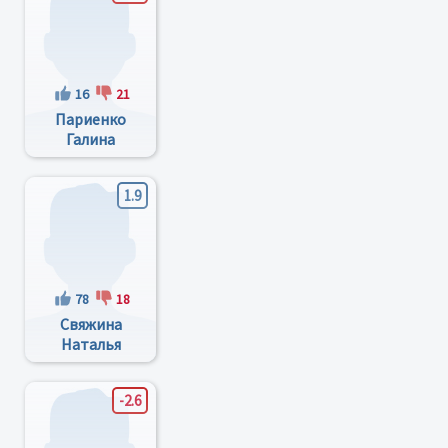
16
21
Париенко
Галина
Корниловна
1.9
78
18
Свяжина
Наталья
Николаевна
-2.6