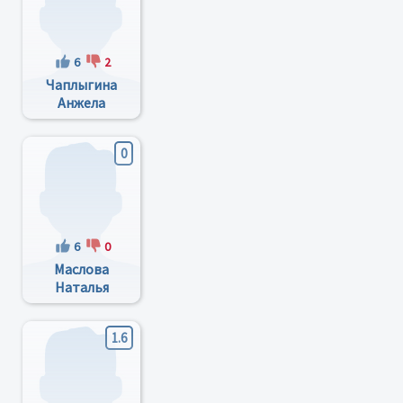
6
2
Чаплыгина
Анжела
Борисовна
0
6
0
Маслова
Наталья
Ивановна
1.6