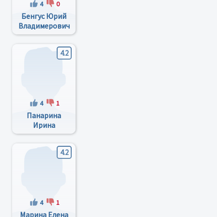
4
0
Бенгус Юрий
Владимерович
4.2
4
1
Панарина
Ирина
Михайловна
4.2
4
1
Марина Елена