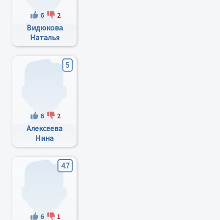
6
2
Видюкова
Наталья
Ивановна
5
6
2
Алексеева
Нина
Симоновна
4.7
6
1