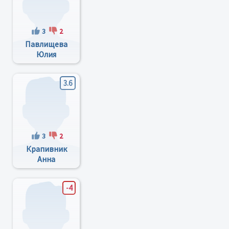
3
2
Павлищева
Юлия
Анатольевна
3.6
3
2
Крапивник
Анна
Александровна
-4