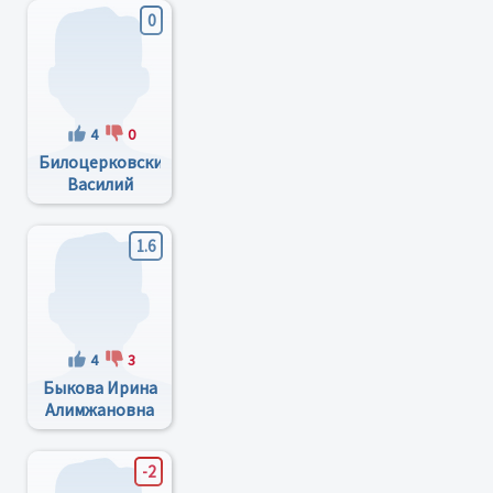
0
4
0
Билоцерковский
Василий
Яковлевич
1.6
4
3
Быкова Ирина
Алимжановна
-2