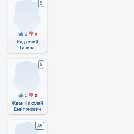
5
2
0
Надточий
Галина
Семеновна
5
2
0
Ждан Николай
Дмитриевич
4.5