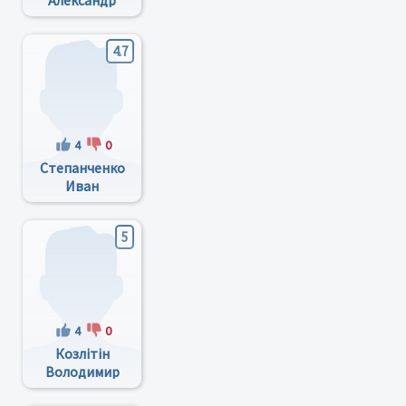
Александр
Петрович
4.7
4
0
Степанченко
Иван
Иванович
5
4
0
Козлітін
Володимир
Дмитрович