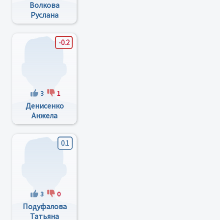
Волкова
Руслана
Евгеньевна
-0.2
3
1
Денисенко
Анжела
Олеговна
0.1
3
0
Подуфалова
Татьяна