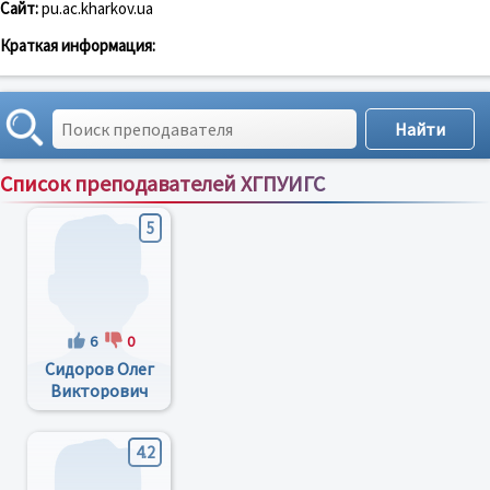
Сайт:
pu.ac.kharkov.ua
Краткая информация:
Список преподавателей ХГПУИГС
Сортировка по:
имени
;
рейтингу
;
отзывам
;
5
6
0
Сидоров Олег
Викторович
4.2