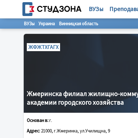
ВУЗы
Преподав
ВУЗы
Украина
Винницкая область
ЖФЖТХГАГХ
Жмеринска филиал жилищно-коммун
академии городского хозяйства
Основан в:
г.
Адрес:
21000, г.Жмеринка, ул.Училищна, 9