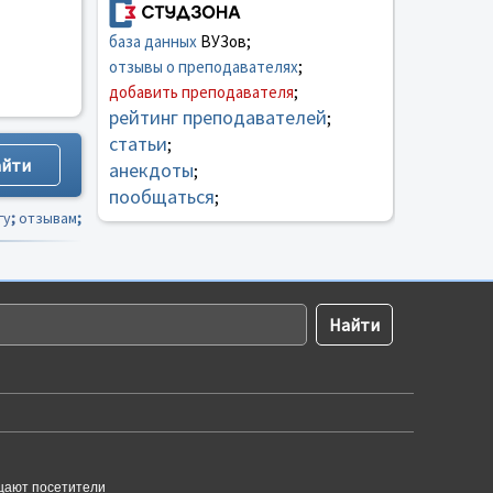
база данных
ВУЗов;
отзывы о преподавателях
;
добавить преподавателя
;
рейтинг преподавателей
;
статьи
;
анекдоты
;
пообщаться
;
гу
;
отзывам
;
щают посетители