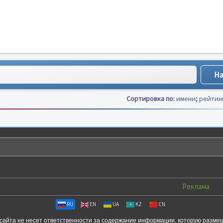
Сортировка по:
имени
;
рейтин
Реклама
RU
EN
UA
KZ
CN
сайта не несет ответственности за содержание информации, которую разме