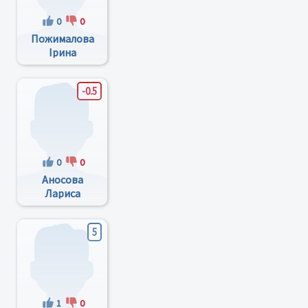
0
0
Пожималова
Ірина
Анатоліївна
-0.5
0
0
Аносова
Лариса
Олександрівна
5
1
0