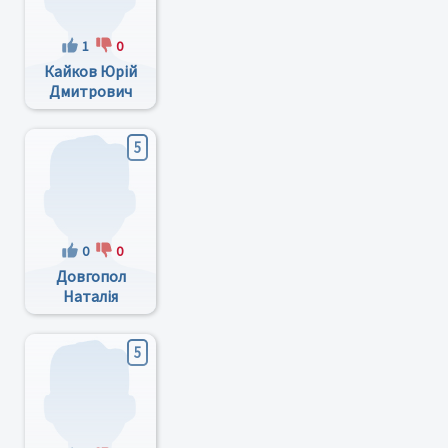
1
0
Кайков Юрій
Дмитрович
5
0
0
Довгопол
Наталія
Глібівна
5