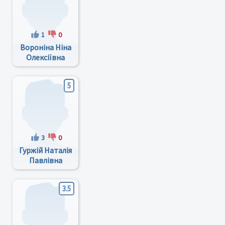
1
0
Вороніна Ніна
Олексіївна
5
3
0
Гуржій Наталія
Павлівна
3.5