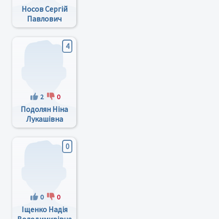
Носов Сергій
Павлович
4
2
0
Подолян Ніна
Лукашівна
0
0
0
Іщенко Надія