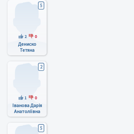
5
2
0
Дениско
Тетяна
Леонідівна
2
1
0
Іванова Дарія
Анатоліївна
5