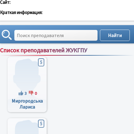
Сайт:
Краткая информация:
Список преподавателей ЖУКГПУ
Сортировка по:
имени
;
рейтингу
;
отзывам
;
5
3
0
Миргородська
Лариса
Григорівна
5