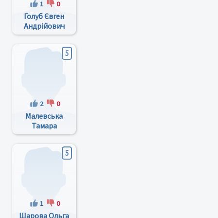
1
0
Голуб Євген
Андрійович
5
2
0
Малевська
Тамара
Павлівна
5
1
0
Шарова Ольга