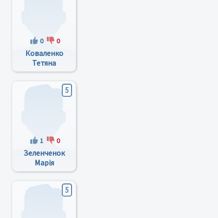
0
0
Коваленко
Тетяна
Віталіївна
5
1
0
Зеленченок
Марія
Демянівна
5