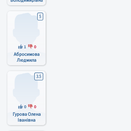
Володимирівна
5
1
0
Абросимова
Людмила
Михайлівна
3.5
0
0
Гурова Олена
Іванівна