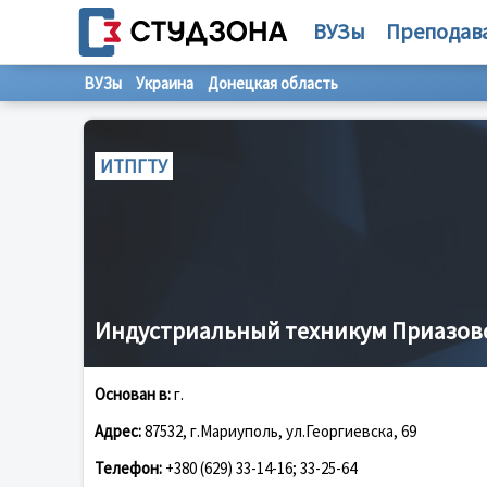
ВУЗы
Преподав
ВУЗы
Украина
Донецкая область
ИТПГТУ
Индустриальный техникум Приазовс
Основан в:
г.
Адрес:
87532, г.Мариуполь, ул.Георгиевска, 69
Телефон:
+380 (629) 33-14-16; 33-25-64