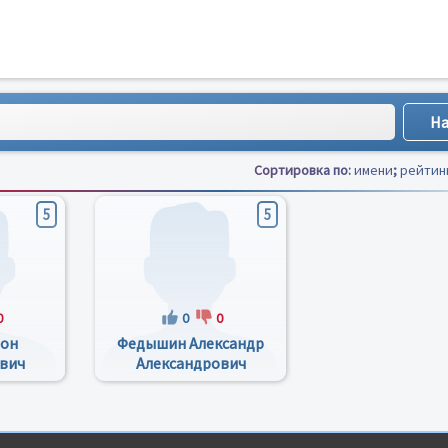
Сортировка по:
имени
;
рейтин
5
5
0
0
0
тон
Федышин Александр
вич
Александрович