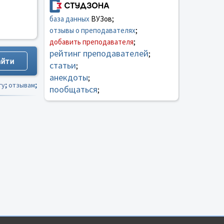
база данных
ВУЗов;
отзывы о преподавателях
;
добавить преподавателя
;
рейтинг преподавателей
;
статьи
;
анекдоты
;
гу
;
отзывам
;
пообщаться
;