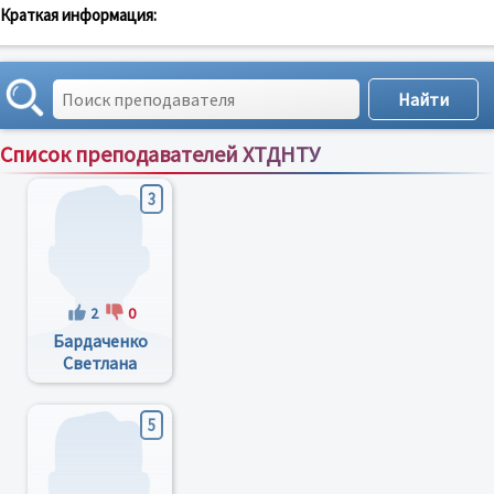
Краткая информация:
Список преподавателей ХТДНТУ
Сортировка по:
имени
;
рейтингу
;
отзывам
;
3
2
0
Бардаченко
Светлана
Викторовна
5