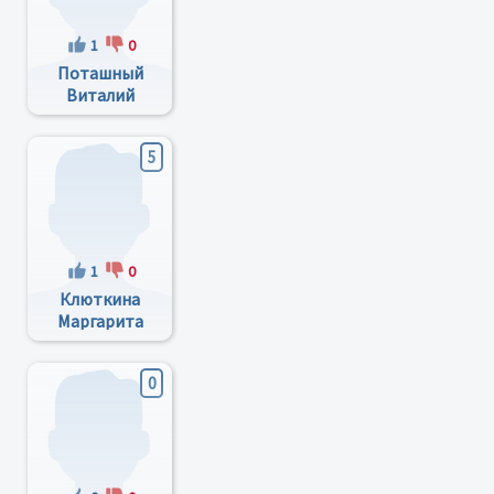
1
0
Поташный
Виталий
Кирилович
5
1
0
Клюткина
Маргарита
Геннадьевна
0