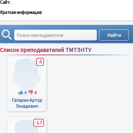
Сайт:
Краткая информация:
Список преподавателей ТМТЗНТУ
Сортировка по:
имени
;
рейтингу
;
отзывам
;
-5
0
0
Гагарин Артур
Генадевич
-1.7