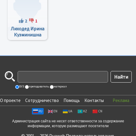
2
1
Лиходед Ирина
Кузминишна
ВУЗ
преподаватель
материал
О проекте
Сотрудничество
Помощь
Контакты
Реклама
RU
EN
UA
KZ
CN
Администрация сайта не несет ответственности за содержание
информации, которую размещают посетители
© 2001 — 2026 Duaweb
Правила использования