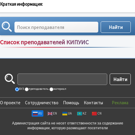
Краткая информация:
Список преподавателей КИПУИС
Сортировка по:
имени
;
рейтингу
;
отзывам
;
ВУЗ
преподаватель
материал
О проекте
Сотрудничество
Помощь
Контакты
Реклама
RU
EN
UA
KZ
CN
Администрация сайта не несет ответственности за содержание
информации, которую размещают посетители