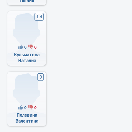
Галина
Ивановна
1.4
0
0
Кульматова
Наталия
Николаевна
0
0
0
Пелевина
Валентина
Ивановна