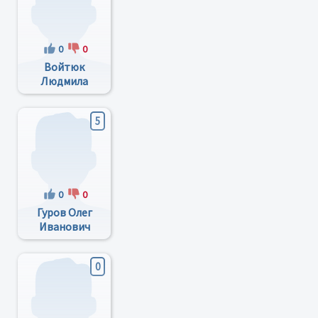
0
0
Войтюк
Людмила
Ивановна
5
0
0
Гуров Олег
Иванович
0