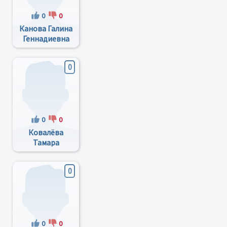
0
0
Канова Галина
Геннадиевна
0
0
0
Ковалёва
Тамара
Михайловна
0
0
0