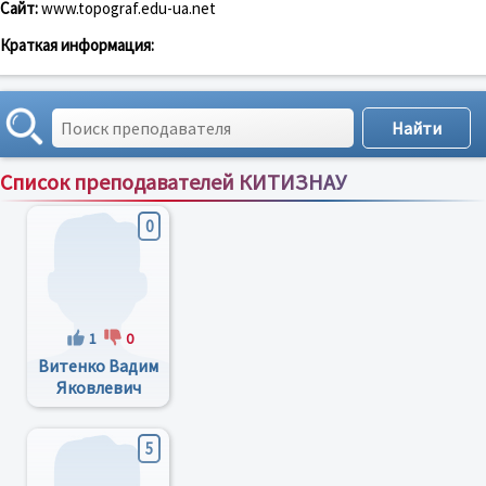
Сайт:
www.topograf.edu-ua.net
Краткая информация:
Список преподавателей КИТИЗНАУ
Сортировка по:
имени
;
рейтингу
;
отзывам
;
0
1
0
Витенко Вадим
Яковлевич
5