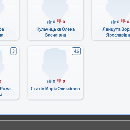
1
0
0
0
0
ра
Кульчицька Олена
Ланцута Зор
на
Василівна
Ярославів
3
4.6
0
0
0
 Рома
Стахів Марія Олексіївна
а