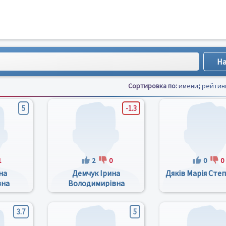
Сортировка по:
имени
;
рейтин
5
-1.3
1
2
0
0
0
на
Демчук Ірина
Дяків Марія Сте
вна
Володимирівна
3.7
5