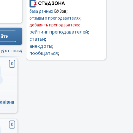
база данных
ВУЗов;
отзывы о преподавателях
;
добавить преподавателя
;
рейтинг преподавателей
;
статьи
;
анекдоты
;
гу
;
отзывам
;
пообщаться
;
0
панівна
0