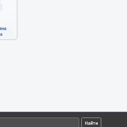
яна
на