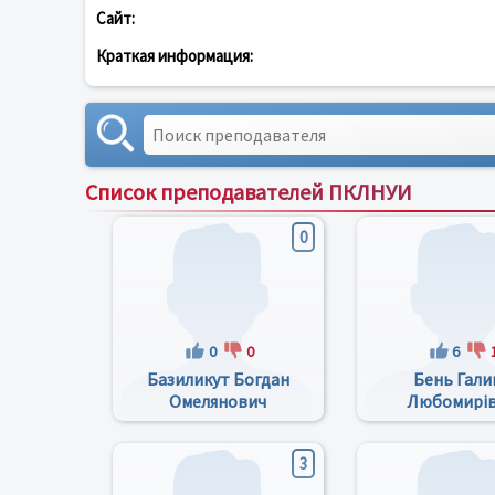
Сайт:
Краткая информация:
Список преподавателей ПКЛНУИ
0
0
0
6
Базиликут Богдан
Бень Гали
Омелянович
Любомирі
3