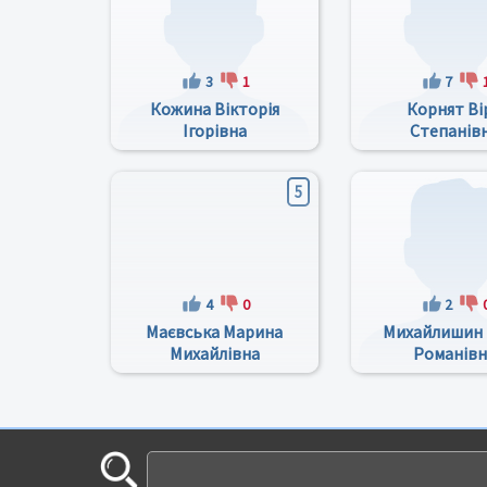
3
1
7
Кожина Вікторія
Корнят Ві
Ігорівна
Степанів
5
4
0
2
Маєвська Марина
Михайлишин
Михайлівна
Романівн