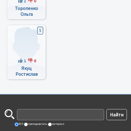
1
0
Торопенко
Ольга
Николаевна
5
1
0
Якуц
Ростислав
Романович
ВУЗ
преподаватель
материал