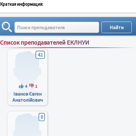
Краткая информация:
Список преподавателей ЕКЛНУИ
Сортировка по:
имени
;
рейтингу
;
отзывам
;
4.1
4
1
Іванов Євген
Анатолійович
0