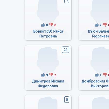
0
0
2
Вовкотруб Раиса
Въюн Вале
Петровна
Георгиев
2.1
9
2
1
Димитров Михаил
Домбровская 
Федорович
Викторов
0