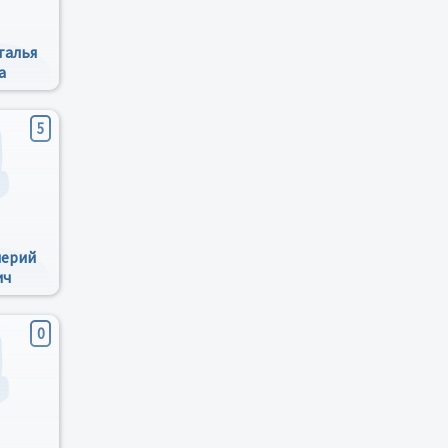
талья
а
5
лерий
ич
0