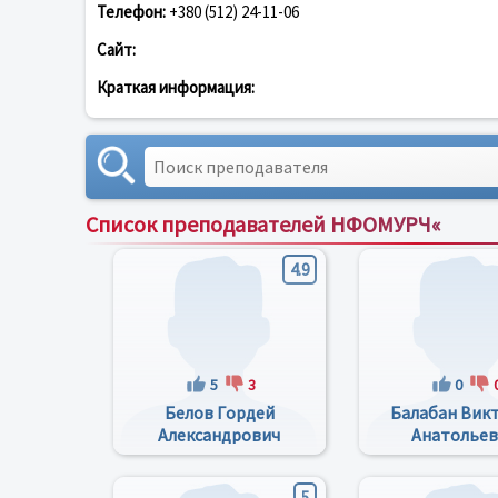
Телефон:
+380 (512) 24-11-06
Сайт:
Краткая информация:
Список преподавателей НФОМУРЧ«
4.9
5
3
0
Бeлов Гoрдей
Балабан Вик
Александрович
Анатолье
5