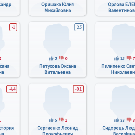
сандр
Оришака Юлия
Орлова ЕЛЕ
Михайловна
Валентинов
-1
2.5
0
2
0
15
7
сана
Петухова Оксана
Пилипенко Све
на
Витальевна
Николаевн
-4.4
-0.1
1
5
1
33
3
ктория
Сергиенко Леонид
Сидорець Люд
на
Прокофьевич
Василівна