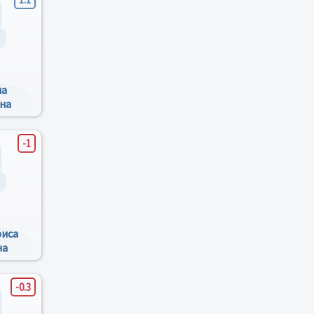
на
на
-1
риса
на
-0.3