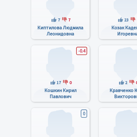
7
7
23
Киптилова Людмила
Козак Каде
Леонидовна
Игоревн
-0.4
17
0
2
Кошкин Кирил
Кравченко 
Павлович
Викторов
0