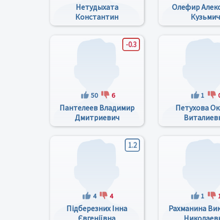
Нетудыхата
Олефир Алек
Константин
Кузьмич
Леонтьевич
-0.3
50
6
1
Пантелеев Владимир
Петухова Ок
Дмитриевич
Виталиев
1.2
4
4
1
Підберезних Інна
Рахманина Ви
Євгеніївна
Николаев