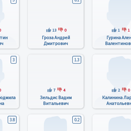
0
13
0
1
1
нтин
Гроза Андрей
Гурина Але
ич
Дмитрович
Валентинов
3
1.3
0
7
4
2
0
Людмила
Зельдис Вадим
Калинина Ла
на
Витальевич
Анатольев
3.8
0.2