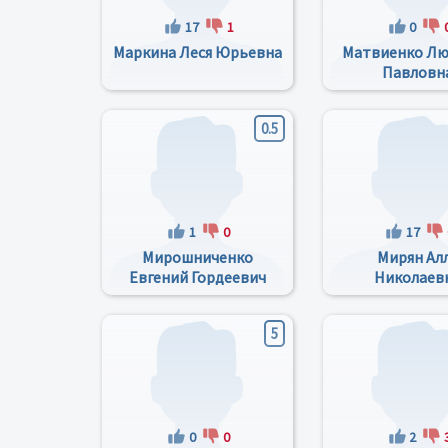
17
1
0
Маркина Леся Юрьевна
Матвиенко Л
Павловн
0.5
1
0
17
Мирошниченко
Мирян Ал
Евгений Гордеевич
Николаев
5
0
0
2