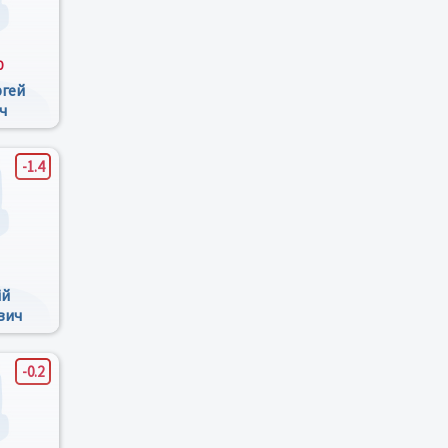
0
ргей
ч
-1.4
ій
вич
-0.2