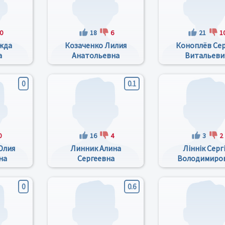
0
18
6
21
1
жда
Козаченко Лилия
Коноплёв Се
а
Анатольевна
Витальеви
0
0.1
0
16
4
3
2
Юлия
Линник Алина
Ліннік Серг
на
Сергеевна
Володимиро
0
0.6