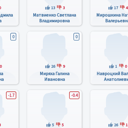
0
13
3
17
4
юдмила
Матвиенко Светлана
Мирошкина На
а
Владимировна
Валерьевн
0
0
0
26
9
1
0
ла
Миряха Галина
Навроцкий Ва
на
Ивановна
Анатолиев
-1.7
-0.4
3
5
5
26
1