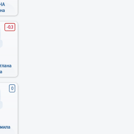
НА
на
-0.3
тлана
а
0
мила