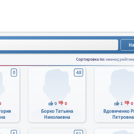
Сортировка по:
имени
;
рейтин
0
4.8
0
0
0
1
0
тория
Борко Татьяна
Вдовиченко Р
вна
Николаевна
Петровна
5
0.1