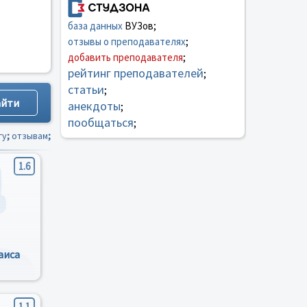
база данных
ВУЗов;
отзывы о преподавателях
;
добавить преподавателя
;
рейтинг преподавателей
;
статьи
;
анекдоты
;
пообщаться
;
гу
;
отзывам
;
1.6
аиса
1.1