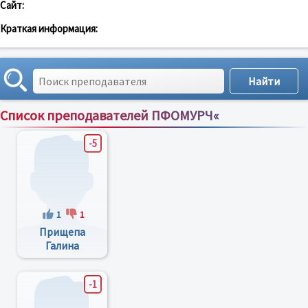
Сайт:
Краткая информация:
Список преподавателей ПФОМУРЧ«
Сортировка по:
имени
;
рейтингу
;
отзывам
;
-5
1
1
Прищепа
Галина
Васильевна
-1