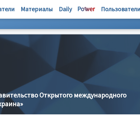
атели
Материалы
Daily
Пользовател
авительство Открытого международного
краина»