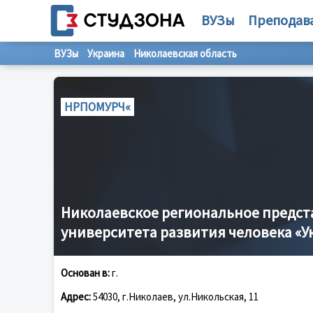
ВУЗы
Преподав
ВУЗы
Украина
Николаевская область
НРПОМУРЧ«
Николаевское региональное предст
университета развития человека «У
Основан в:
г.
Адрес:
54030, г.Николаев, ул.Никольская, 11