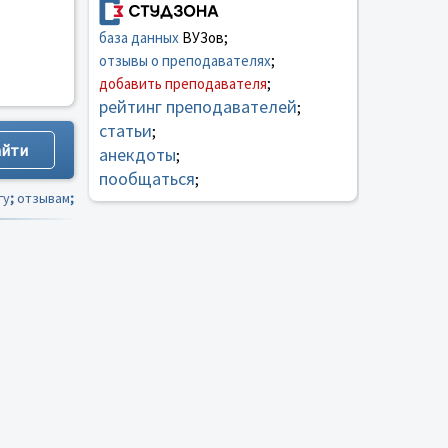
база данных
ВУЗов;
отзывы о преподавателях
;
добавить преподавателя
;
рейтинг преподавателей
;
статьи
;
анекдоты
;
пообщаться
;
гу
;
отзывам
;