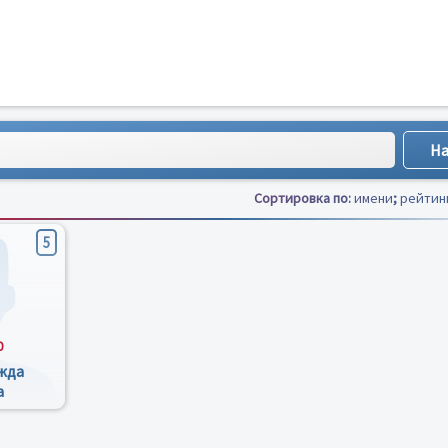
Сортировка по:
имени
;
рейтин
5
0
жда
а