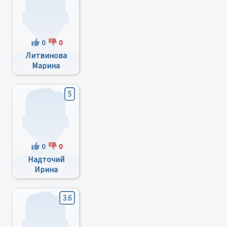
0
0
Литвинова
Марина
Борисовна
5
0
0
Надточий
Ирина
Игоревна
3.6