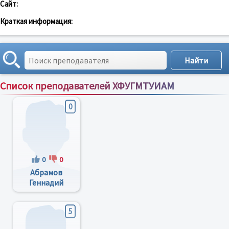
Сайт:
Краткая информация:
Список преподавателей ХФУГМТУИАМ
Сортировка по:
имени
;
рейтингу
;
отзывам
;
0
0
0
Абрамов
Геннадий
Серофимович
5