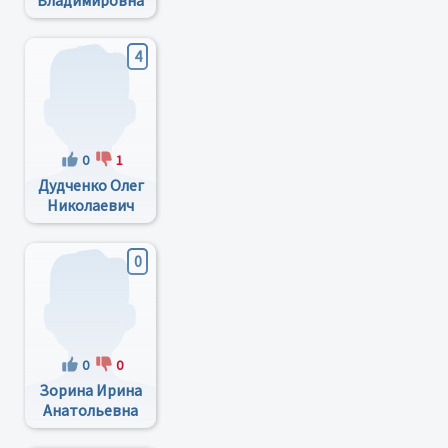
Владимировна
4
0
1
Дудченко Олег
Николаевич
0
0
0
Зорина Ирина
Анатольевна