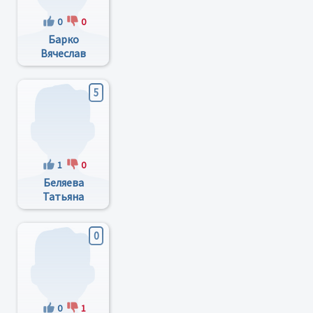
0
0
Барко
Вячеслав
Васильевич
5
1
0
Беляева
Татьяна
Викторовна
0
0
1