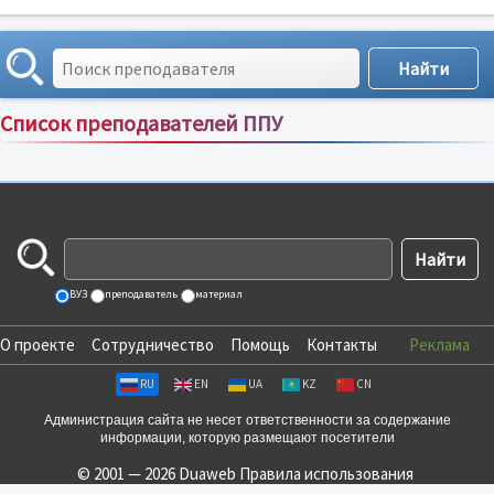
Список преподавателей ППУ
Сортировка по:
имени
;
рейтингу
;
отзывам
;
ВУЗ
преподаватель
материал
О проекте
Сотрудничество
Помощь
Контакты
Реклама
RU
EN
UA
KZ
CN
Администрация сайта не несет ответственности за содержание
информации, которую размещают посетители
© 2001 — 2026 Duaweb
Правила использования