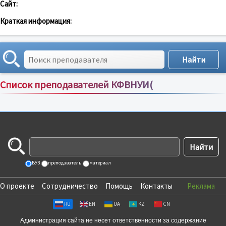
Сайт:
Краткая информация:
Список преподавателей КФВНУИ(
Сортировка по:
имени
;
рейтингу
;
отзывам
;
ВУЗ
преподаватель
материал
О проекте
Сотрудничество
Помощь
Контакты
Реклама
RU
EN
UA
KZ
CN
Администрация сайта не несет ответственности за содержание