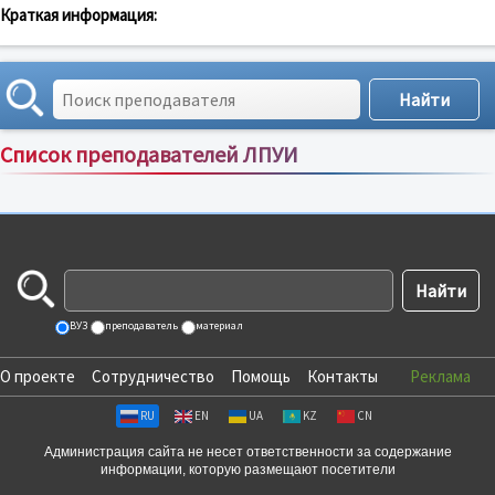
Краткая информация:
Список преподавателей ЛПУИ
Сортировка по:
имени
;
рейтингу
;
отзывам
;
ВУЗ
преподаватель
материал
О проекте
Сотрудничество
Помощь
Контакты
Реклама
RU
EN
UA
KZ
CN
Администрация сайта не несет ответственности за содержание
информации, которую размещают посетители