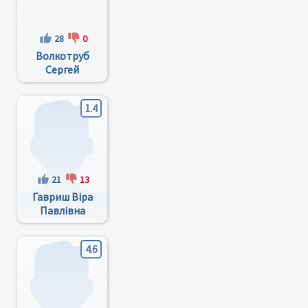
28
0
Волкотруб
Сергей
Григорьевич
1.4
21
13
Гавриш Віра
Павлівна
4.6