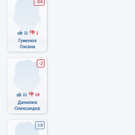
-0.6
21
1
Гуменюк
Оксана
Григорівна
-2
22
19
Данилюк
Олександер
Васильович
3.8