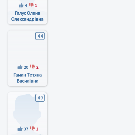
4
1
Галус Олена
Олександрівна
4.4
20
2
Гаман Тетяна
Василівна
4.9
37
1