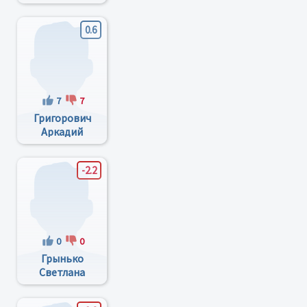
0.6
7
7
Григорович
Аркадий
Витальевич
-2.2
0
0
Грынько
Светлана
Дмитриевна