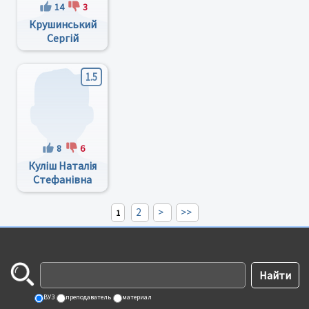
14
3
Крушинський
Сергій
Антонович
1.5
8
6
Куліш Наталія
Стефанівна
2
>
>>
1
ВУЗ
преподаватель
материал