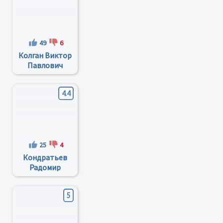
49
6
Колган Виктор
Павлович
4.4
25
4
Кондратьев
Радомир
Иванович
5