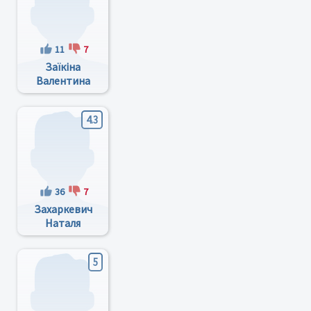
11
7
Заїкіна
Валентина
Володимирівна
4.3
36
7
Захаркевич
Наталя
Петрівна
5