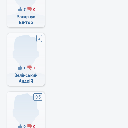
7
0
Захарчук
Віктор
Миколайович
5
1
1
Зелінський
Андрій
Миколайович
0.6
0
0