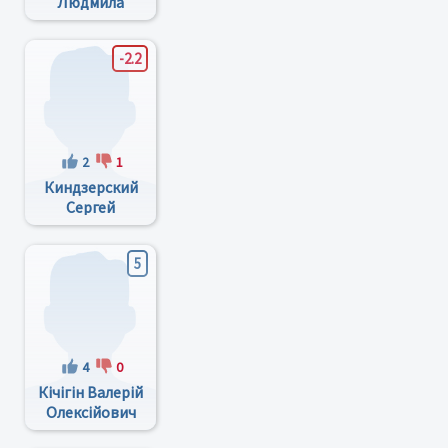
Людмила
Миколаївна
-2.2
2
1
Киндзерский
Сергей
Анатольевич
5
4
0
Кічігін Валерій
Олексійович