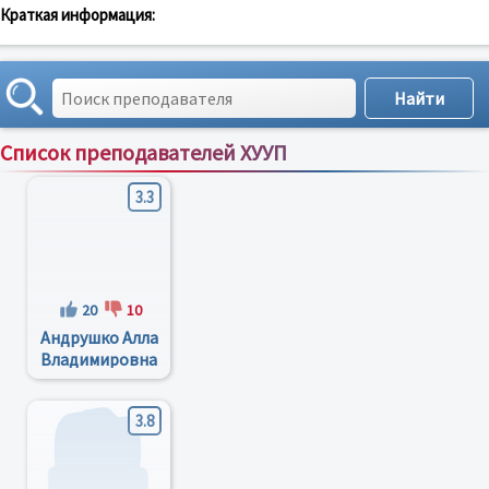
Краткая информация:
Список преподавателей ХУУП
Сортировка по:
имени
;
рейтингу
;
отзывам
;
3.3
20
10
Андрушко Алла
Владимировна
3.8