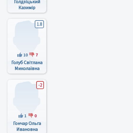
Голдзіцький
Казимір
Адамович
1.8
10
7
Голуб Світлана
Миколаївна
-2
1
0
Гончар Ольга
Ивановна