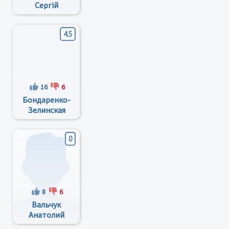
Сергій
Дмитрович
4.5
16
6
Бондаренко-
Зелинская
Надежда
Леонтьевна
0
8
6
Вальчук
Анатолий
Николаевич