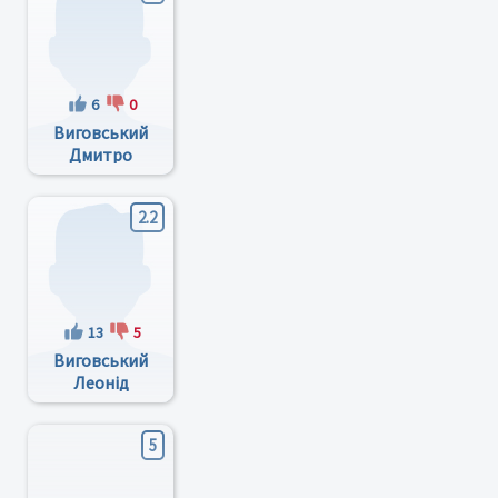
6
0
Виговський
Дмитро
Леонідович
2.2
13
5
Виговський
Леонід
Антонович
5