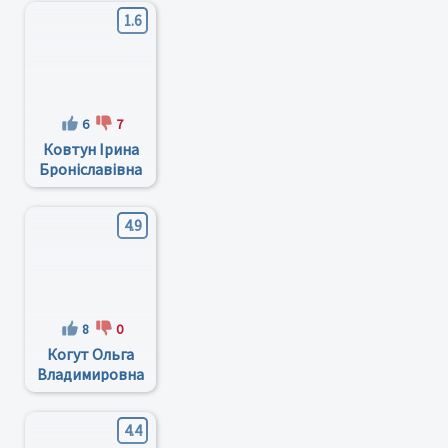
1.6
6
7
Ковтун Ірина
Броніславівна
4.9
8
0
Когут Ольга
Владимировна
4.4