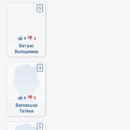
5
9
2
Ватрас
Володимир
Антонович
3
8
5
Виговська
Тетяна
Вікторівна
5