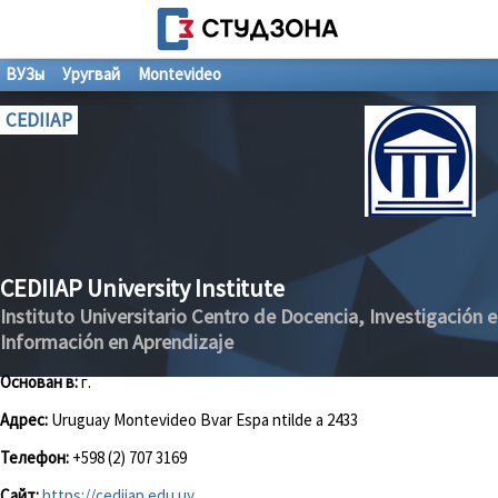
ВУЗы
Уругвай
Montevideo
CEDIIAP
CEDIIAP University Institute
Instituto Universitario Centro de Docencia, Investigación e
Información en Aprendizaje
Основан в:
г.
Адрес:
Uruguay Montevideo Bvar Espa ntilde a 2433
Телефон:
+598 (2) 707 3169
Сайт:
https://cediiap.edu.uy