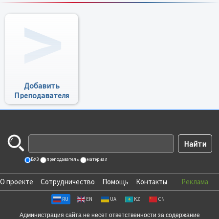
Все преподаватели
Добавить
Преподавателя
ВУЗ
преподаватель
материал
О проекте
Сотрудничество
Помощь
Контакты
Реклама
RU
EN
UA
KZ
CN
Администрация сайта не несет ответственности за содержание