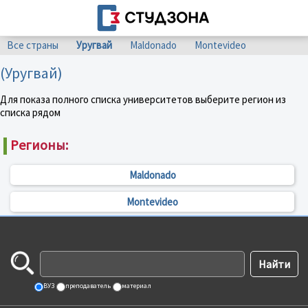
Все страны
Уругвай
Maldonado
Montevideo
(Уругвай)
Для показа полного списка университетов выберите регион из
списка рядом
Регионы:
Maldonado
Montevideo
ВУЗ
преподаватель
материал