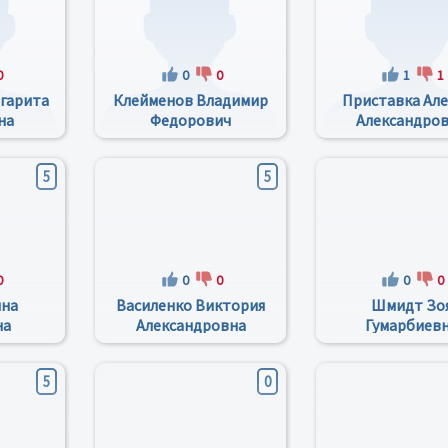
0
0
0
1
1
гарита
Клейменов Владимир
Приставка Але
на
Федорович
Александро
5
5
0
0
0
0
0
нна
Василенко Виктория
Шмидт Зо
на
Александровна
Гумарбиев
5
0