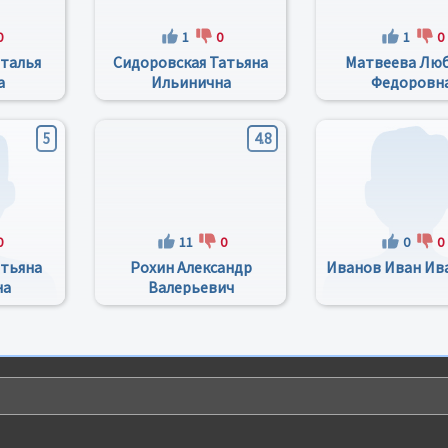
0
1
0
1
0
талья
Сидоровская Татьяна
Матвеева Лю
а
Ильинична
Федоровн
5
4.8
0
11
0
0
0
атьяна
Рохин Александр
Иванов Иван Ив
на
Валерьевич