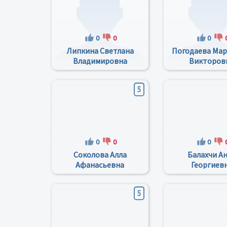
0
0
0
Липкина Светлана
Погодаева Мар
Владимировна
Викторов
5
0
0
0
Соколова Алла
Балахчи А
Афанасьевна
Георгиев
5