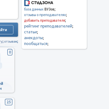
база данных
ВУЗов;
отзывы о преподавателях
;
добавить преподавателя
;
рейтинг преподавателей
;
статьи
;
анекдоты
;
гу
;
отзывам
;
пообщаться
;
0
ей
ч
2.5