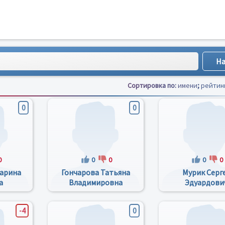
Сортировка по:
имени
;
рейтин
0
0
0
0
0
0
0
арина
Гончарова Татьяна
Мурик Серг
а
Владимировна
Эдуардови
-4
0