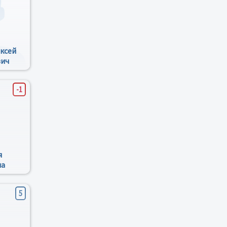
ксей
вич
-1
я
на
5