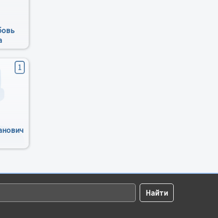
бовь
а
1
анович