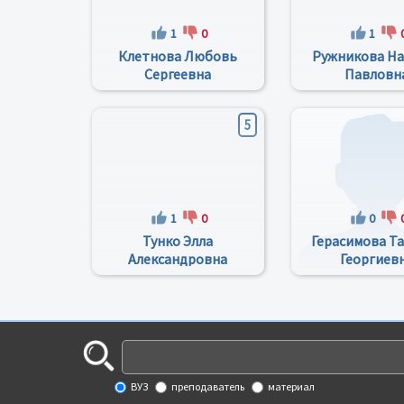
1
0
1
Клетнова Любовь
Ружникова На
Сергеевна
Павловн
5
1
0
0
Тунко Элла
Герасимова Т
Александровна
Георгиев
ВУЗ
преподаватель
материал