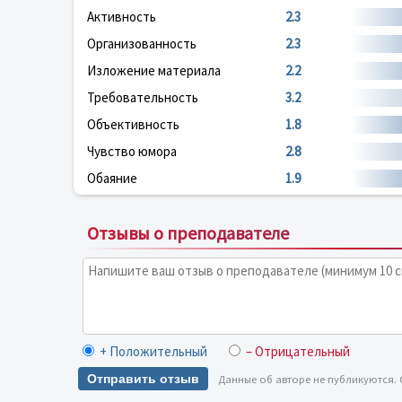
Активность
2.3
Организованность
2.3
Изложение материала
2.2
Требовательность
3.2
Объективность
1.8
Чувство юмора
2.8
Обаяние
1.9
Отзывы о преподавателе
+ Положительный
– Отрицательный
Отправить отзыв
Данные об авторе не публикуются.