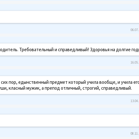
06.07.
одитель. Требовательный и справедливый! Здоровья на долгие год
16.05.
 сих пор, едынственный предмет который учила вообще, и учила ег
уши, класный мужик, а препод отличный, строгий, справедливый.
13.04.
08.11.