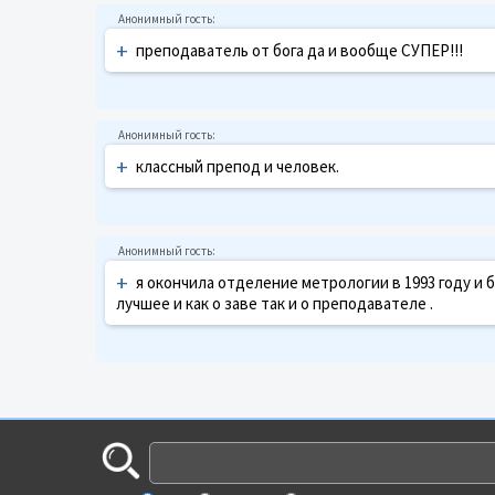
+
преподаватель от бога да и вообще СУПЕР!!!
+
классный препод и человек.
+
я окончила отделение метрологии в 1993 году и б
лучшее и как о заве так и о преподавателе .