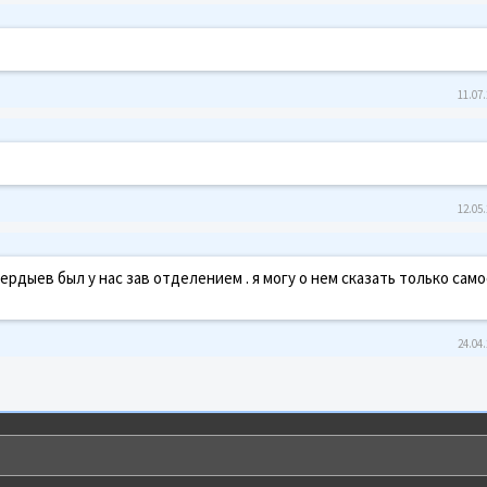
11.07.
12.05.
ердыев был у нас зав отделением . я могу о нем сказать только сам
24.04.