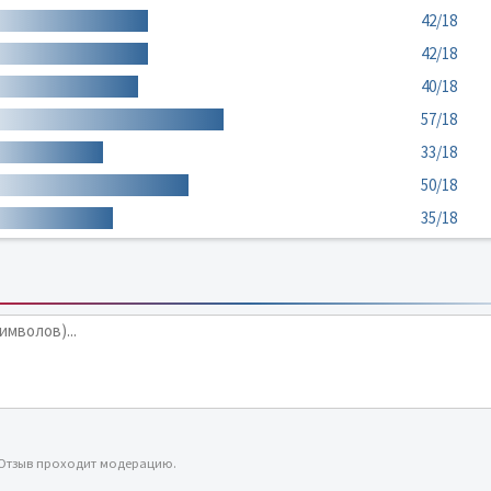
42/18
42/18
40/18
57/18
33/18
50/18
35/18
 Отзыв проходит модерацию.