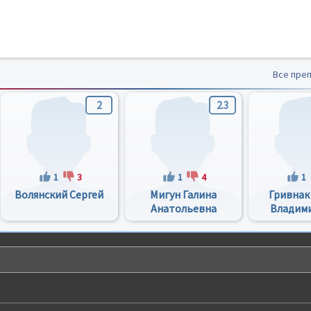
Все пре
2
2.3
1
3
1
4
1
Волянский Сергей
Мигун Галина
Гривнак
Анатольевна
Владим