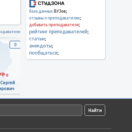
база данных
ВУЗов;
отзывы о преподавателях
;
добавить преподавателя
;
рейтинг преподавателей
подаватели
;
статьи
;
0
0
0
анекдоты
;
пообщаться
;
0
0
0
0
3
 Сергей
Дзекиш Ян
Задорожный
ирович
Александрович
Андрей Витальевич