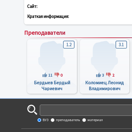
Сайт:
Краткая информация:
Преподаватели
1.2
3.1
11
0
3
2
Бердыев Бердый
Коломиец Леонид
Чариевич
Владимирович
ВУЗ
преподаватель
материал