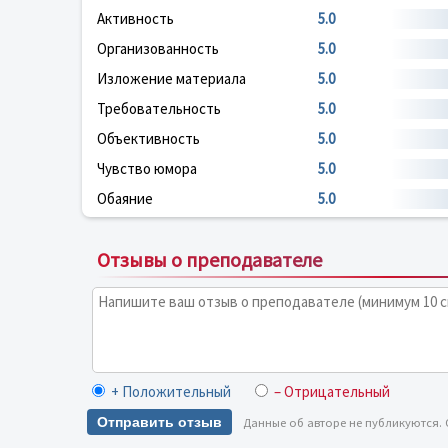
Активность
5.0
Организованность
5.0
Изложение материала
5.0
Требовательность
5.0
Объективность
5.0
Чувство юмора
5.0
Обаяние
5.0
Отзывы о преподавателе
+ Положительный
– Отрицательный
Отправить отзыв
Данные об авторе не публикуются.