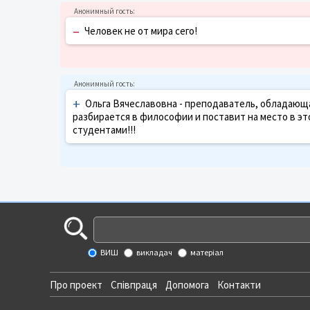
–
Человек не от мира сего!
+
Ольга Вячеславовна - преподаватель, обладающа
разбирается в философии и поставит на место в это
студентами!!!
ВИШ
викладач
матеріал
Про проект
Співпраця
Допомога
Контакти