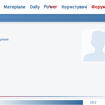
Матеріали
Daily
Користувачі
Фору
демия
10/2