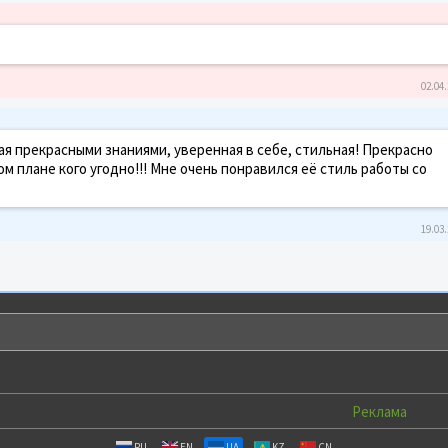
02.04.
я прекрасными знаниями, уверенная в себе, стильная! Прекрасно
м плане кого угодно!!! Мне очень понравился её стиль работы со
19.03.
Реклама
RU
EN
UA
KZ
CN