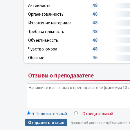
Активность
4.8
Организованность
4.8
Изложение материала
4.8
Требовательность
4.8
Объективность
4.8
Чувство юмора
4.8
Обаяние
4.6
Отзывы о преподавателе
+ Положительный
– Отрицательный
Отправить отзыв
Данные об авторе не публикуются.