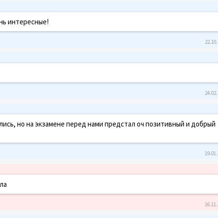
нь интересные!
22.10.
24.02.
лись, но на экзамене перед нами предстал оч позитивный и добрый
19.01.
ела
16.11.