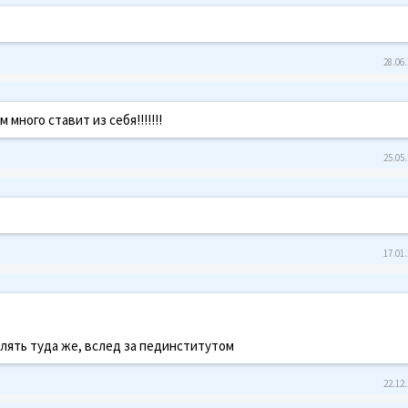
28.06.
много ставит из себя!!!!!!!
25.05.
17.01.
лять туда же, вслед за пединститутом
22.12.