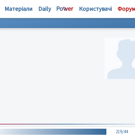
Матеріали
Daily
Користувачі
Фору
219/44