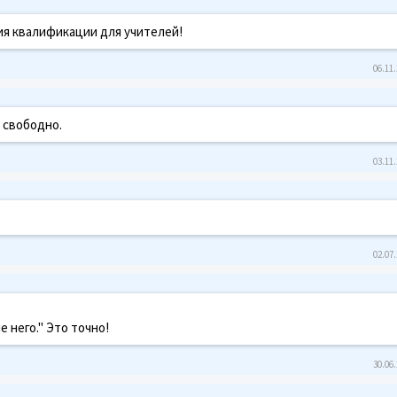
ия квалификации для учителей!
06.11.
 свободно.
03.11.
02.07.
 него." Это точно!
30.06.