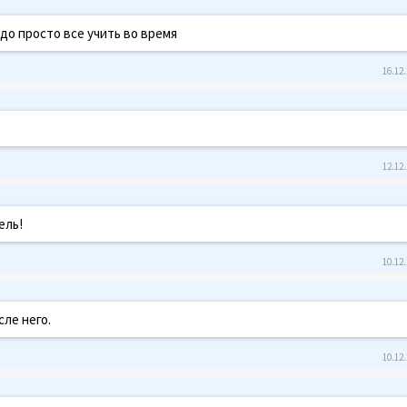
до просто все учить во время
16.12.
12.12.
ель!
10.12.
сле него.
10.12.