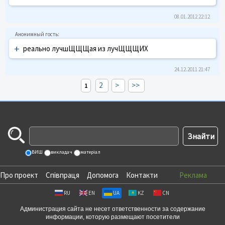
08.01.2012 22:12
+
реально лучшЩЩЩая из лучЩЩЩИХ
24.12.2011 21:47
2
>
>>
1
ВИШ
викладач
матеріал
Про проект
Співпраця
Допомога
Контакти
Реклама
RU
EN
UA
KZ
CN
Администрация сайта не несет ответственности за содержание
информации, которую размещают посетители