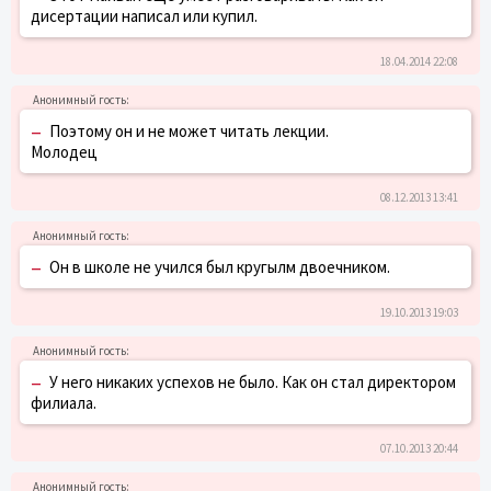
дисертации написал или купил.
18.04.2014 22:08
–
Поэтому он и не может читать лекции.
Молодец
08.12.2013 13:41
–
Он в школе не учился был кругылм двоечником.
19.10.2013 19:03
–
У него никаких успехов не было. Как он стал директором
филиала.
07.10.2013 20:44