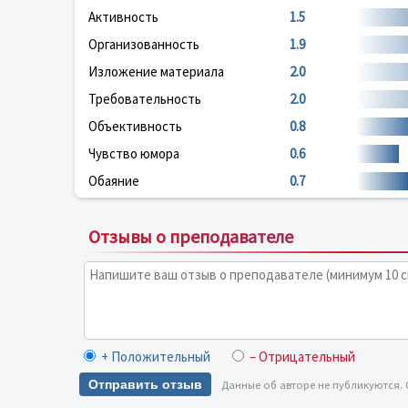
Активность
1.5
Организованность
1.9
Изложение материала
2.0
Требовательность
2.0
Объективность
0.8
Чувство юмора
0.6
Обаяние
0.7
Отзывы о преподавателе
+ Положительный
– Отрицательный
Отправить отзыв
Данные об авторе не публикуются.