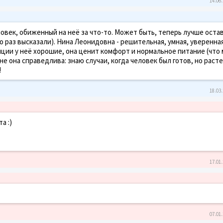
14.06.
овек, обиженный на неё за что-то. Может быть, теперь лучше оста
о раз высказали). Нина Леонидовна - решительная, умная, уверенна
ции у неё хорошие, она ценит комфорт и нормальное питание (что 
ене она справедлива: знаю случаи, когда человек был готов, но расте
!
18.03.
а :)
17.01.
07.01.