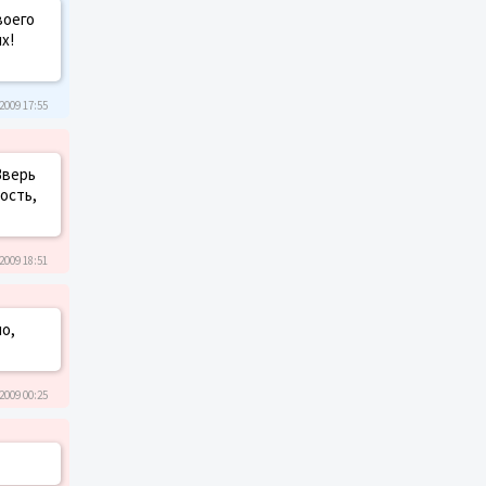
воего
х!
2009 17:55
Зверь
ость,
2009 18:51
о,
2009 00:25