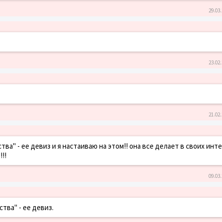
29.03.
23.02.
21.02.
ва" - ее девиз и я настаиваю на этом!! она все делает в своих инт
!!!
09.03.
тва" - ее девиз.