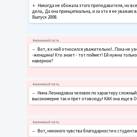
+
Никогда не обожала этого преподавателя, но все
дела,. Да она принципиальна, и за это я ее уважаю
Выпуск 2008.
–
Вот, я к ней относился уважительно!...Пока не у
-женщина! Кто знает - тот поймет! Ей нужна только
наверное?
–
Нина Леонидовна человек по характеру сложный
высокомерие так и прет отовсюду! КАК она еще в ОГ
–
Вот, некокого чувства благодарности к студентам