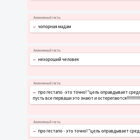
–
чопорная мадам
–
нехороший человек
–
про гестапо -это точно! "цель оправдывает средст
пусть все перваши это знают и остерегаются!!!!!!!!!!!
–
про гестапо - это точно! "цель оправдывает средс