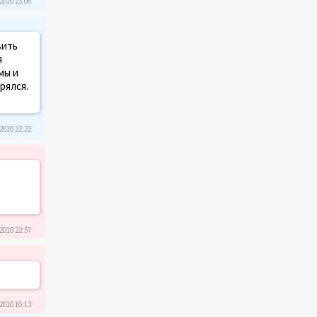
2010 23:06
вить
я
мы и
рялся.
2010 22:22
2010 22:57
2010 16:13