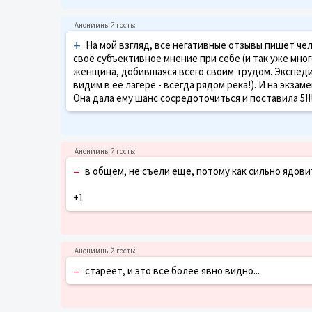
+
На мой взгляд, все негативные отзывы пишет чел
своё субъективное мнение при себе (и так уже мног
женщина, добившаяся всего своим трудом. Экспеди
видим в её лагере - всегда рядом река!). И на экзам
Она дала ему шанс сосредоточиться и поставила 5!!
–
в общем, не съели еще, потому как сильно ядовит
+1
–
стареет, и это все более явно видно...