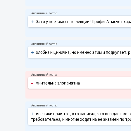
+
Зато у нее классные лекции! Профи. А насчет хар
+
злобна и цинична, но именно этим и подкупает. 
–
мнительна злопамятна
+
все таки прав тот, кто написал, что она дает во
требовательна, и многие ходят на ее экзамен по тр