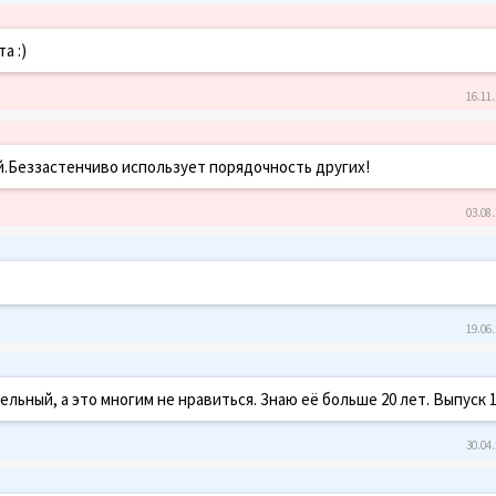
а :)
16.11.
й.Беззастенчиво использует порядочность других!
03.08.
19.06.
ьный, а это многим не нравиться. Знаю её больше 20 лет. Выпуск 
30.04.