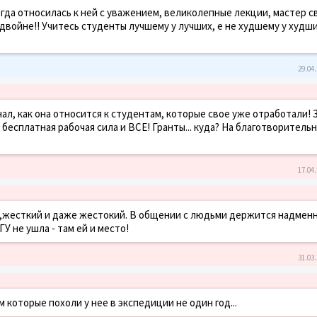
гда относилась к ней с уважением, великолепные лекции, мастер с
 вдвойне!! Учитесь студенты лучшему у лучших, е не худшему у худши
29.04.
знал, как она относится к студентам, которые свое уже отработали! 
 бесплатная рабочая сила и ВСЕ! Гранты... куда? На благотворительн
17.04.
,жесткий и даже жестокий. В общении с людьми держится надменн
У не ушла - там ей и место!
31.03.
 которые похоли у нее в экспедиции не один год...