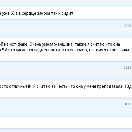
е уже 65 а в сердце заноза так и сидит !
19.06.
 на ист-факе! Очень умная женщина, также я считаю что она
! А что касается надменности- это ее право, потому что она сильн
12.12.
то отличные!!!! Я считаю за честь что она у меня преподавала!!! З
08.12.