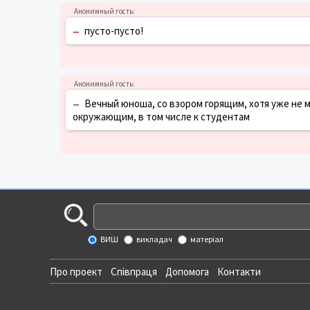
–
пусто-пусто!
–
Вечный юноша, со взором горящим, хотя уже не м
окружающим, в том числе к студентам
ВИШ
викладач
матеріал
Про проект
Співпраця
Допомога
Контакти