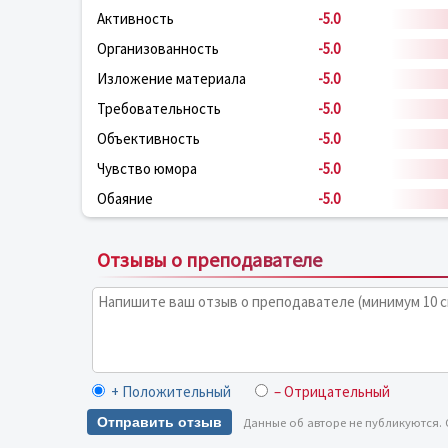
Активность
-5.0
Организованность
-5.0
Изложение материала
-5.0
Требовательность
-5.0
Объективность
-5.0
Чувство юмора
-5.0
Обаяние
-5.0
Отзывы о преподавателе
+ Положительный
– Отрицательный
Отправить отзыв
Данные об авторе не публикуются.