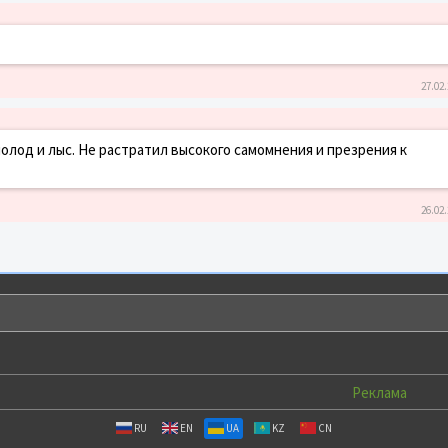
27.02.
олод и лыс. Не растратил высокого самомнения и презрения к
26.02.
Реклама
RU
EN
UA
KZ
CN