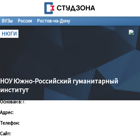
ВУЗы
Россия
Ростов-на-Дону
НЮГИ
НОУ Южно-Российский гуманитарный
институт
Основан в:
г.
Адрес:
Телефон:
Сайт: