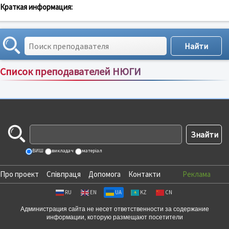
Краткая информация:
Список преподавателей НЮГИ
Сортировка по:
имени
;
рейтингу
;
отзывам
;
ВИШ
викладач
матеріал
Про проект
Співпраця
Допомога
Контакти
Реклама
RU
EN
UA
KZ
CN
Администрация сайта не несет ответственности за содержание
информации, которую размещают посетители